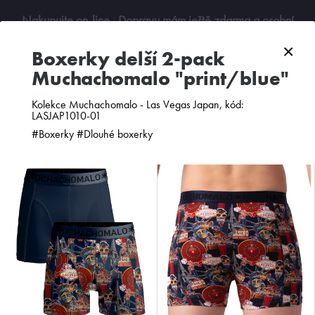
Nakupujte on-line
. Dopravu mám ještě zdarma a osobní
odběry jsou možné. Budu se na vás těšit!
×
boxerky delší 2-pack
Muchachomalo "print/blue"
0
Kolekce Muchachomalo - Las Vegas Japan, kód:
LASJAP1010-01
#Boxerky #Dlouhé boxerky
ZOBRAZIT FILTR
PODLE CENY
OD NEJNOVĚJŠÍCH