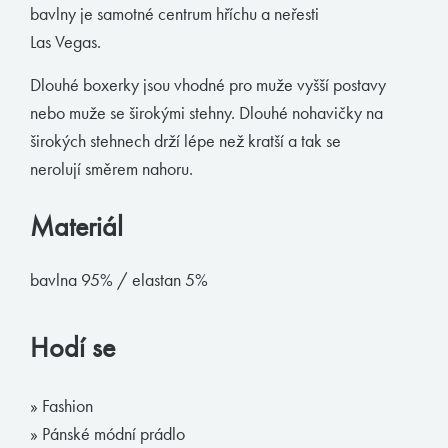
bavlny je samotné centrum hříchu a neřesti
Muchachomalo
Las Vegas.
McAlson
Dlouhé boxerky jsou vhodné pro muže vyšší postavy
Baldesarini
nebo muže se širokými stehny. Dlouhé nohavičky na
HOM
širokých stehnech drží lépe než kratší a tak se
nerolují směrem nahoru.
Manstore
Tommy Hilfiger
Materiál
Ralph Lauren
bavlna 95% / elastan 5%
Ermenegildo Zegna
Diesel
Hodí se
Calvin Klein
» Fashion
E-shop
» Pánské módní prádlo