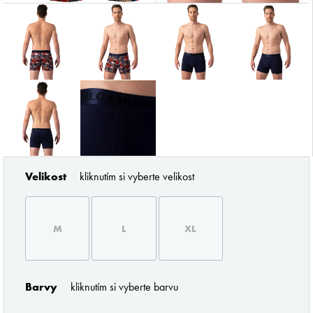
ZNAČKY PODLE BUTLERA
Velikost
kliknutím si vyberte velikost
M
L
XL
Pořádné prádlo pro každého muže
Barvy
kliknutím si vyberte barvu
Z profesionálního úhlu pohledu musím říci