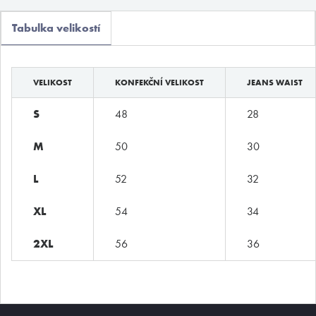
Boxerky
Tabulka velikostí
Slipy
Tanga, jocky
VELIKOST
KONFEKČNÍ VELIKOST
JEANS WAIST
Legíny a body
S
48
28
Trika, tilka
Ponožky
M
50
30
Pyžama, volný čas
L
52
32
Plavky
XL
54
34
Kontakty
2XL
56
36
T:
(+420)
273 132 679
E:
butler@mybutler.cz