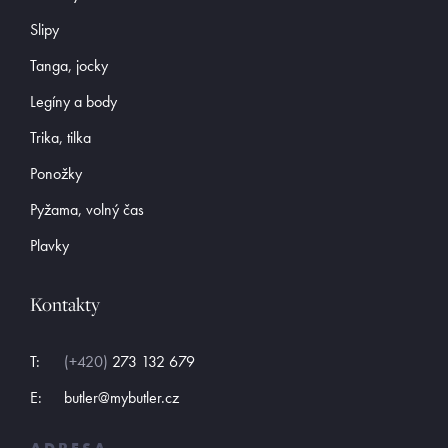
Slipy
Tanga, jocky
Legíny a body
Trika, tilka
Ponožky
Pyžama, volný čas
Plavky
Kontakty
T:
(+420)
273 132 679
E:
butler@mybutler.cz