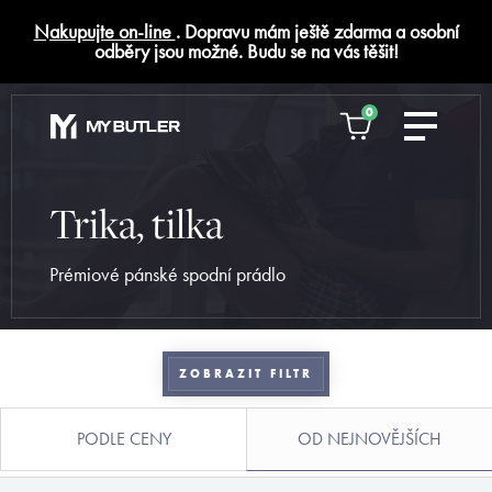
Nakupujte on-line
. Dopravu mám ještě zdarma a osobní
odběry jsou možné. Budu se na vás těšit!
0
Trika, tilka
Prémiové pánské spodní prádlo
ZOBRAZIT FILTR
PODLE CENY
OD NEJNOVĚJŠÍCH