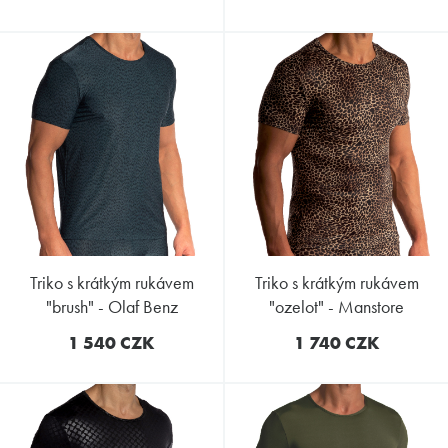
triko s krátkým rukávem
triko s krátkým rukávem
"brush" - Olaf Benz
"ozelot" - Manstore
1 540 CZK
1 740 CZK