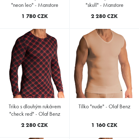
"neon leo" - Manstore
"skull" - Manstore
1 780 CZK
2 280 CZK
triko s dlouhým rukávem
tílko "nude" - Olaf Benz
"check red" - Olaf Benz
2 280 CZK
1 160 CZK