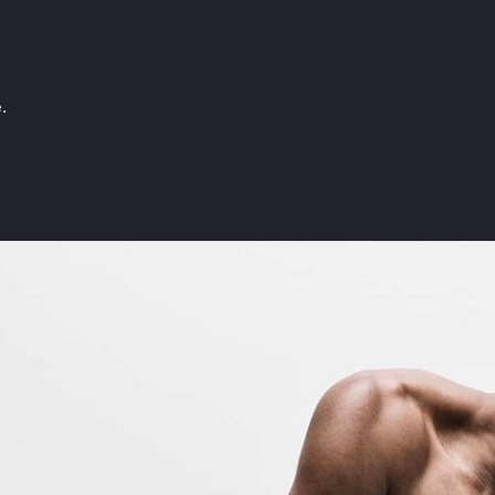
.
Značky podle Butlera
E-shop
e
Zimmerli
Boxerky
Loïc Henry
Slipy
cela
Olaf Benz
Tanga, jocky
Muchachomalo
Legíny a body
McAlson
Trika, tilka
Baldesarini
Ponožky