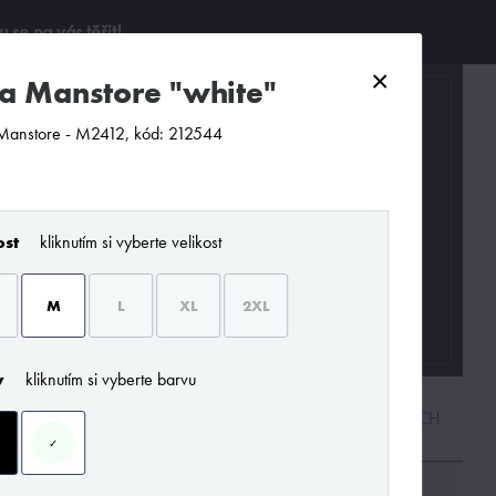
se na vás těšit!
×
sta Manstore "white"
0
Manstore - M2412, kód: 212544
ost
kliknutím si vyberte velikost
M
L
XL
2XL
y
kliknutím si vyberte barvu
PODLE CENY
OD NEJNOVĚJŠÍCH
✓