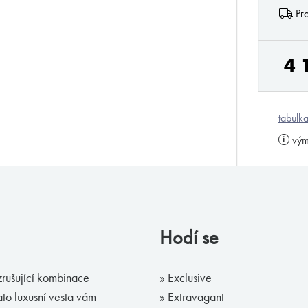
Pro
4 
tabulka
vým
Hodí se
zrušující kombinace
» Exclusive
ato luxusní vesta vám
» Extravagant