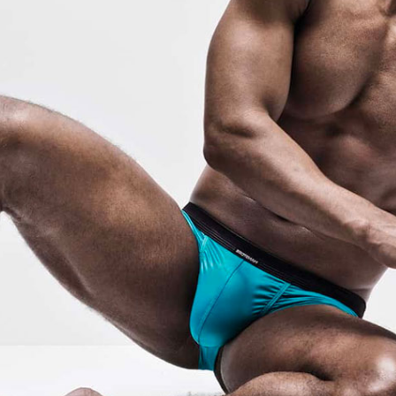
HOM
Pyžama, volný ča
t novinky
Manstore
Plavky
Tommy Hilfiger
Ralph Lauren
Ermenegildo Zegna
Diesel
Calvin Klein
ní či šíření obsahu bez předchozího souhlasu provozovatele zakázáno.