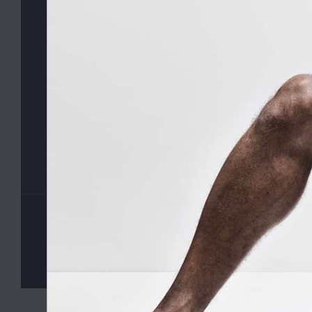
odebíra
©
MyButler
2013 - 2026, Všechna práva vyhrazena. Kopírová