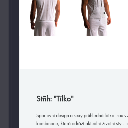
Slipy
Tanga, jocky
Legíny a body
Trika, tilka
Ponožky
Pyžama, volný čas
Plavky
VAŠE PREFERENCE
Jen velmi sexy
Střih: "Tílko"
Jen předobjednávky
Sportovní design a sexy průhledná látka jsou v
VELIKOSTI
kombinace, která odráží aktuální životní styl. T