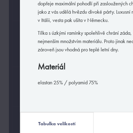
dopřeje maximální pohodlí při zasloužených ch
L
M
S
jako z vás udělá hvězdu divoké párty. Luxusní 
v Itálii, vesta pak ušita v Německu.
BARVY
Tílka s úzkými ramínky spolehlivě chrání záda
nejmenším množstvím materiálu. Proto jinak n
zároveň jsou vhodná pro teplé letní dny.
Materiál
MATERIÁLY
elastan 25% / polyamid 75%
elastan
polyamid
HODÍ SE
Tabulka velikostí
Exclusive