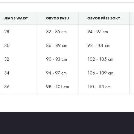
JEANS WAIST
OBVOD PASU
OBVOD PŘES BOKY
28
82 - 85 cm
94 - 97 cm
30
86 - 89 cm
98 - 101 cm
32
90 - 93 cm
102 - 105 cm
34
94 - 97 cm
106 - 109 cm
36
98 - 101 cm
110 - 113 cm
ZNAČKY PODLE BUTLERA