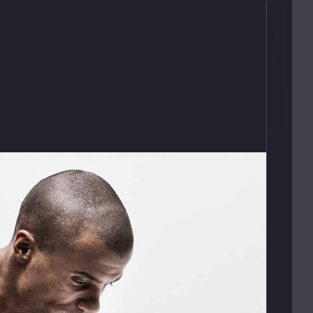
Kontakty
T:
(+420)
273 132 679
E:
butler@mybutler.cz
ADRESA
Opletalova 9
Praha 1, 110 00
E-SHOP