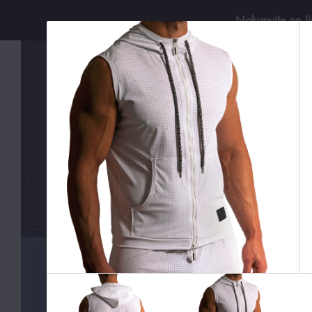
Nakupujte on-l
Používejt
KATEGORIE
Boxerky