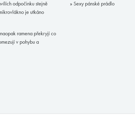
vílích odpočinku stejně
» Sexy pánské prádlo
mikrovlákno je utkáno
, naopak ramena překryjí co
eomezují v pohybu a