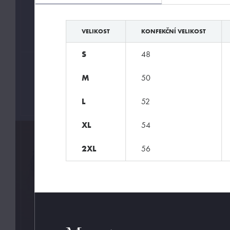
Extravagant
Sexy pánské prádlo
VELIKOST
KONFEKČNÍ VELIKOST
S
48
ZNAČKY
M
50
Manstore
L
52
XL
54
2XL
56