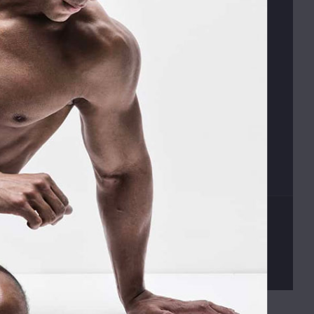
s
Obchodní podmínky
Platební podmínky
Vrácení zboží
Václav Kusák
© 2026