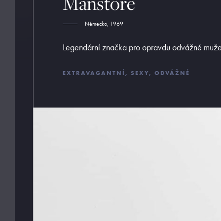
Manstore
Německo, 1969
Legendární značka pro opravdu odvážné muže
EXTRAVAGANTNÍ, SEXY, ODVÁŽNÉ
Pořádné prádlo pro každého muže
Z profesionálního úhlu pohledu musím říci pánové, ž
málo dbáte na kvalitu a s tím spojené pohodlí a styl
svého spodního prádla. Jsem tu proto, abych vám v
tomto podal pomocnou ruku a provedl vás vámi ne z
objeveným světem pánského prádla. Mou
profesionalitou a diskrétností si můžete být jisti.
Váš MB.