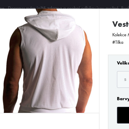
ine
. Dopravu mám ještě zdarma a osobní odběry jsou možné. Budu 
ve
Kolekce 
#Tílka
Velik
S
Barv
e filtry, rychleji si vyberete..