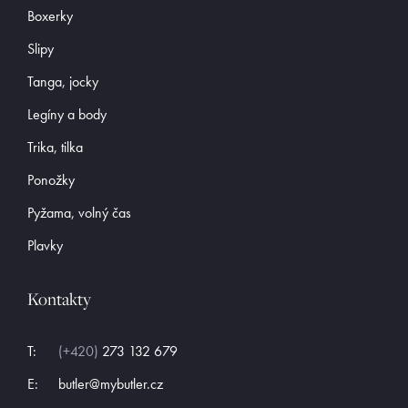
Boxerky
Slipy
Tanga, jocky
Legíny a body
Trika, tilka
Ponožky
Pyžama, volný čas
Plavky
Kontakty
T:
(+420)
273 132 679
E:
butler@mybutler.cz