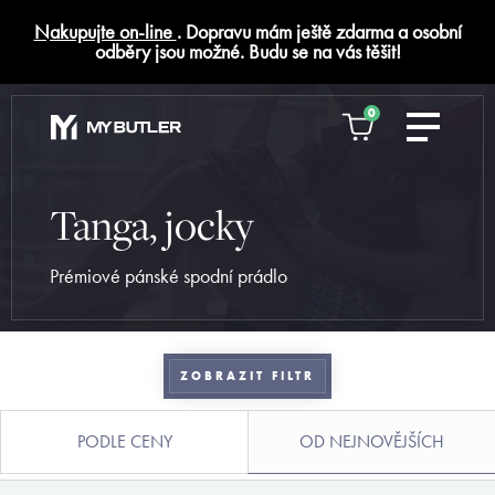
Nakupujte on-line
. Dopravu mám ještě zdarma a osobní
odběry jsou možné. Budu se na vás těšit!
0
Tanga, jocky
Prémiové pánské spodní prádlo
ZOBRAZIT FILTR
PODLE CENY
OD NEJNOVĚJŠÍCH