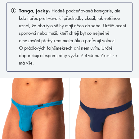
Tanga, jocky.
Hodně podceňovaná kategorie, ale
kdo i přes přetrvávající předsudky zkusil, tak většinou
uznal, že oba tyto střihy mají něco do sebe. Určitě ocení
sportovci nebo muži, kteří chtějí být co nejméně
omezování přebytkem materiálu a preferují volnost.
O prádlových fajnšmekrech ani nemluvím. Určitě
doporučuji alespoň jedny vyzkoušet všem. Zkusit se
má vše.