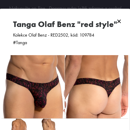
Nakupujte on-line
. Dopravu mám ještě zdarma a osobní
odběry jsou možné. Budu se na vás těšit!
×
tanga Olaf Benz "red style"
0
Kolekce Olaf Benz - RED2502, kód: 109784
#Tanga
ZOBRAZIT FILTR
PODLE CENY
OD NEJNOVĚJŠÍCH