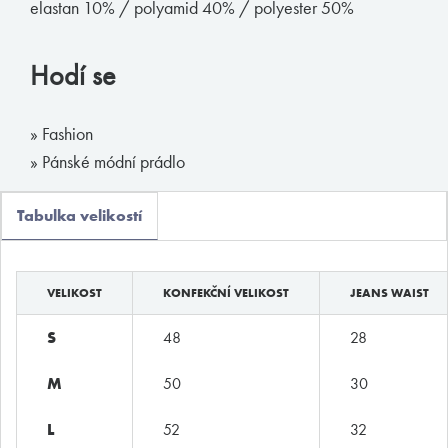
elastan 10% / polyamid 40% / polyester 50%
Boxerky
Slipy
Hodí se
Tanga, jocky
Legíny a body
» Fashion
» Pánské módní prádlo
Trika, tilka
Ponožky
Tabulka velikostí
Pyžama, volný čas
Plavky
VELIKOST
KONFEKČNÍ VELIKOST
JEANS WAIST
Kontakty
S
48
28
M
50
30
T:
(+420)
273 132 679
E:
butler@mybutler.cz
L
52
32