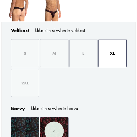
Velikost
kliknutím si vyberte velikost
ZNAČKY PODLE BUTLERA
S
M
L
XL
2XL
Barvy
kliknutím si vyberte barvu
Pořádné prádlo pro každého muže
✓
Z profesionálního úhlu pohledu musím říci