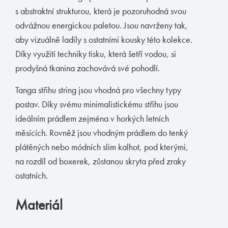
s abstraktní strukturou, která je pozoruhodná svou
Muchachomalo
odvážnou energickou paletou. Jsou navrženy tak,
McAlson
aby vizuálně ladily s ostatními kousky této kolekce.
Baldesarini
Díky využití techniky tisku, která šetří vodou, si
prodyšná tkanina zachovává své pohodlí.
HOM
Manstore
Tanga střihu string jsou vhodná pro všechny typy
postav. Díky svému minimalistickému střihu jsou
Tommy Hilfiger
ideálním prádlem zejména v horkých letních
Ralph Lauren
měsících. Rovněž jsou vhodným prádlem do tenký
Ermenegildo Zegna
plátěných nebo módních slim kalhot, pod kterými,
na rozdíl od boxerek, zůstanou skryta před zraky
Diesel
ostatních.
Calvin Klein
Materiál
E-shop