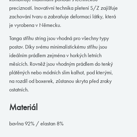
precizností. Inovativní technika pletení S/Z zajišťuje
Muchachomalo
zachování tvaru a zabraňuje deformaci látky, která
McAlson
je vyrobena v Německu.
Baldesarini
Tanga střihu string jsou vhodná pro všechny typy
HOM
postav. Díky svému minimalistickému střihu jsou
Manstore
ideálním prádlem zejména v horkých letních
měsících. Rovněž jsou vhodným prádlem do tenký
Tommy Hilfiger
plátěných nebo módních slim kalhot, pod kterými,
Ralph Lauren
na rozdíl od boxerek, zůstanou skryta před zraky
Ermenegildo Zegna
ostatních.
Diesel
Materiál
Calvin Klein
bavlna 92% / elastan 8%
E-shop