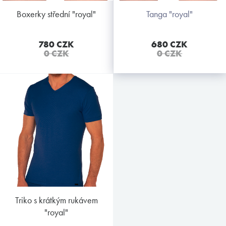
boxerky střední "royal"
tanga "royal"
780 CZK
680 CZK
0 CZK
0 CZK
triko s krátkým rukávem
"royal"