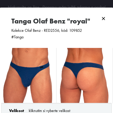
Nakupujte on-line
. Dopravu mám ještě zdarma a osobní
odběry jsou možné. Budu se na vás těšit!
×
tanga Olaf Benz "royal"
0
Kolekce Olaf Benz - RED2556, kód: 109852
#Tanga
ZOBRAZIT FILTR
PODLE CENY
OD NEJNOVĚJŠÍCH
Velikost
kliknutím si vyberte velikost