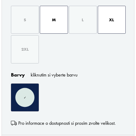
S
M
L
XL
2XL
ZNAČKY PODLE BUTLERA
Barvy
kliknutím si vyberte barvu
✓
Pořádné prádlo pro každého muže
Pro informace o dostupnosti si prosím zvolte velikost.
Z profesionálního úhlu pohledu musím říci