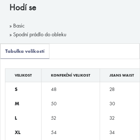
Hodí se
Boxerky
Slipy
» Basic
Tanga, jocky
» Spodní prádlo do obleku
Legíny a body
Tabulka velikostí
Trika, tilka
Ponožky
Pyžama, volný čas
VELIKOST
KONFEKČNÍ VELIKOST
JEANS WAIST
Plavky
S
48
28
M
50
30
Kontakty
L
52
32
T:
(+420)
273 132 679
XL
54
34
E:
butler@mybutler.cz