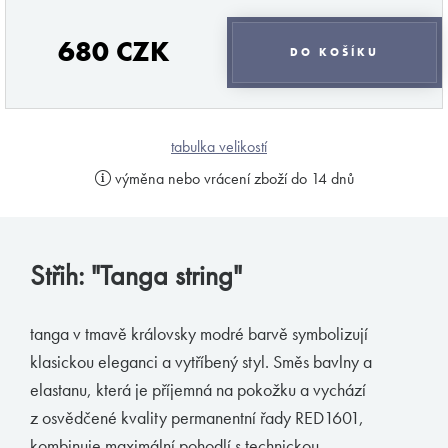
pánové, že málo dbáte na kvalitu a s tím spojené
pohodlí a styl svého spodního prádla. Jsem tu
680 CZK
DO KOŠÍKU
proto, abych vám v tomto podal pomocnou ruku a
provedl vás vámi ne zcela objeveným světem
pánského prádla. Mou profesionalitou a
diskrétností si můžete být jisti.
tabulka velikostí
výměna nebo vrácení zboží do 14 dnů
Váš MB.
odebírat novinky
Střih: "Tanga string"
Značky podle Butlera
tanga v tmavě královsky modré barvě symbolizují
klasickou eleganci a vytříbený styl. Směs bavlny a
Zimmerli
elastanu, která je příjemná na pokožku a vychází
Loïc Henry
z osvědčené kvality permanentní řady RED1601,
Olaf Benz
kombinuje maximální pohodlí s technickou