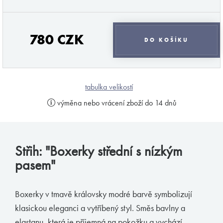
pánové, že málo dbáte na kvalitu a s tím spojené
pohodlí a styl svého spodního prádla. Jsem tu
proto, abych vám v tomto podal pomocnou ruku a
780 CZK
provedl vás vámi ne zcela objeveným světem
DO KOŠÍKU
pánského prádla. Mou profesionalitou a
diskrétností si můžete být jisti.
tabulka velikostí
Váš MB.
výměna nebo vrácení zboží do 14 dnů
odebírat novinky
Střih: "Boxerky střední s nízkým
Značky podle Butlera
pasem"
Zimmerli
Boxerky v tmavě královsky modré barvě symbolizují
Loïc Henry
klasickou eleganci a vytříbený styl. Směs bavlny a
Olaf Benz
elastanu, která je příjemná na pokožku a vychází