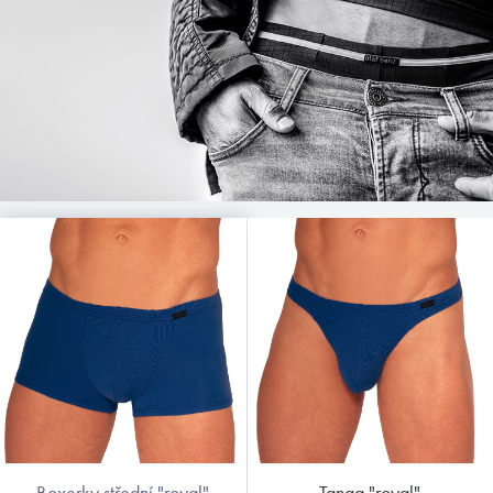
boxerky střední "royal"
tanga "royal"