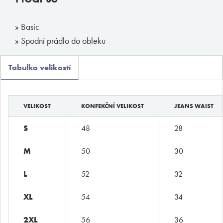
Boxerky
» Basic
Slipy
» Spodní prádlo do obleku
Tanga, jocky
Legíny a body
Tabulka velikostí
Trika, tilka
Ponožky
VELIKOST
KONFEKČNÍ VELIKOST
JEANS WAIST
Pyžama, volný čas
S
48
28
Plavky
M
50
30
Kontakty
L
52
32
T:
(+420)
273 132 679
XL
54
34
E:
butler@mybutler.cz
2XL
56
36