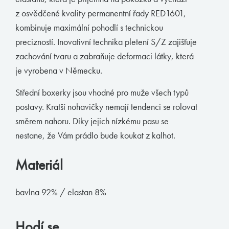
z osvědčené kvality permanentní řady RED1601,
Muchachomalo
kombinuje maximální pohodlí s technickou
McAlson
precizností. Inovativní technika pletení S/Z zajišťuje
Baldesarini
zachování tvaru a zabraňuje deformaci látky, která
je vyrobena v Německu.
HOM
Manstore
Střední boxerky jsou vhodné pro muže všech typů
postavy. Kratší nohavičky nemají tendenci se rolovat
Tommy Hilfiger
směrem nahoru. Díky jejich nízkému pasu se
Ralph Lauren
nestane, že Vám prádlo bude koukat z kalhot.
Ermenegildo Zegna
Materiál
Diesel
Calvin Klein
bavlna 92% / elastan 8%
E-shop
Hodí se