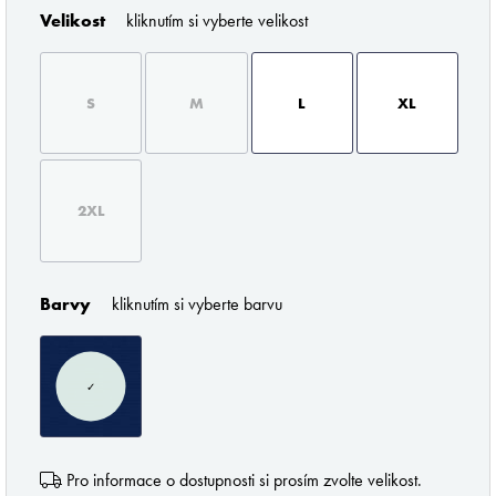
Velikost
kliknutím si vyberte velikost
S
M
L
XL
ZNAČKY PODLE BUTLERA
2XL
Barvy
kliknutím si vyberte barvu
✓
Pořádné prádlo pro každého muže
Pro informace o dostupnosti si prosím zvolte velikost.
Z profesionálního úhlu pohledu musím říci