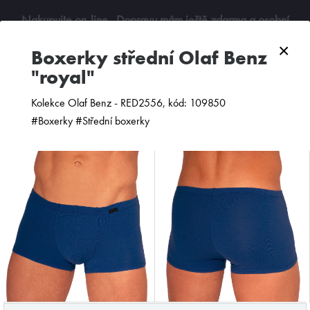
Nakupujte on-line
. Dopravu mám ještě zdarma a osobní
odběry jsou možné. Budu se na vás těšit!
×
boxerky střední Olaf Benz
"royal"
0
Kolekce Olaf Benz - RED2556, kód: 109850
#Boxerky #Střední boxerky
ZOBRAZIT FILTR
PODLE CENY
OD NEJNOVĚJŠÍCH