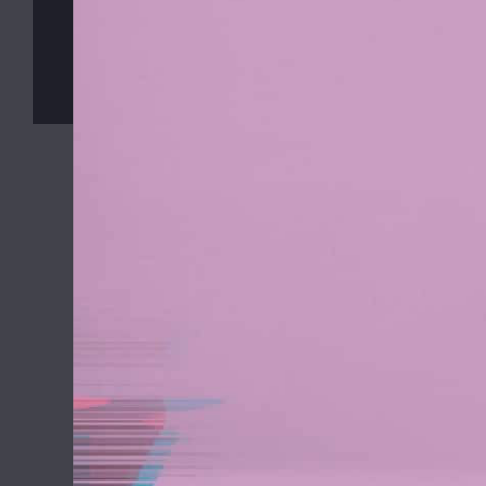
©
MyButler
2013 - 2026, Všechna práva vyhrazena. Kopírová