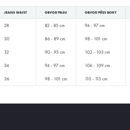
ZNAČKY PODLE BUTLERA
JEANS WAIST
OBVOD PASU
OBVOD PŘES BOKY
28
82 - 85 cm
94 - 97 cm
30
86 - 89 cm
98 - 101 cm
32
90 - 93 cm
102 - 105 cm
34
94 - 97 cm
106 - 109 cm
36
98 - 101 cm
110 - 113 cm
Značky podle Butlera
E-shop
e
Zimmerli
Boxerky
Loïc Henry
Slipy