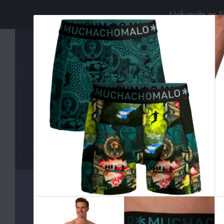
Nakupujte on-l
Používejt
KATEGORIE
Boxerky