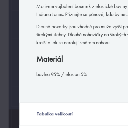
Motivem vojbalení boxerek z elastické bavlny 
Indiana Jones. Přiznejte se pánové, kdo by nec
BARVY
Dlouhé boxerky jsou vhodné pro muže vyšší p
širokými stehny. Dlouhé nohavičky na širokých 
kratší a tak se nerolují směrem nahoru.
MATERIÁLY
Materiál
bavlna 95% / elastan 5%
HODÍ SE
ZNAČKY
Tabulka velikostí