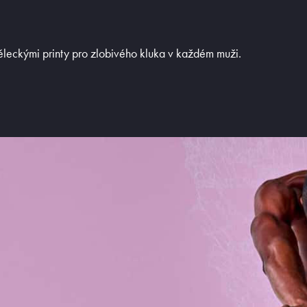
cela
Olaf Benz
Tanga, jocky
Muchachomalo
Legíny a body
ěleckými printy pro zlobivého kluka v každém muži.
McAlson
Trika, tilka
Baldesarini
Ponožky
HOM
Pyžama, volný ča
t novinky
Manstore
Plavky
Tommy Hilfiger
Ralph Lauren
Ermenegildo Zegna
Diesel
Calvin Klein