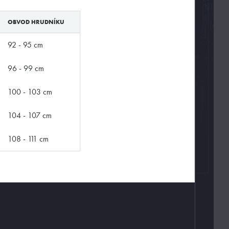
OBVOD HRUDNÍKU
92 - 95 cm
96 - 99 cm
100 - 103 cm
104 - 107 cm
108 - 111 cm
Kontakty
T:
(+420)
273 132 679
E:
butler@mybutler.cz