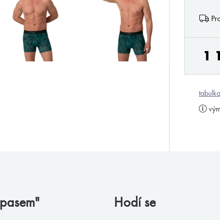
Pro
1 
tabulka
vým
m pasem"
Hodí se