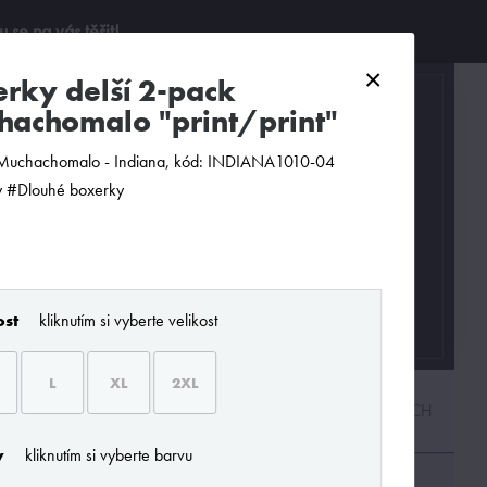
se na vás těšit!
×
0
achomalo "print/print"
Muchachomalo - Indiana, kód: INDIANA1010-04
 #Dlouhé boxerky
ost
kliknutím si vyberte velikost
L
XL
2XL
PODLE CENY
OD NEJNOVĚJŠÍCH
y
kliknutím si vyberte barvu