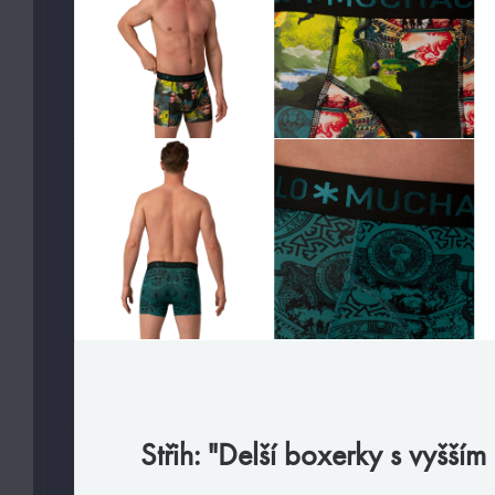
Slipy
Tanga, jocky
Legíny a body
Trika, tilka
Ponožky
Pyžama, volný čas
Plavky
VAŠE PREFERENCE
Jen velmi sexy
Jen předobjednávky
Střih: "Delší boxerky s vyšší
VELIKOSTI