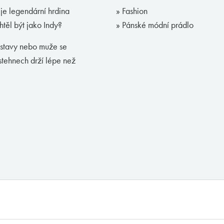
je legendární hrdina
» Fashion
htěl být jako Indy?
» Pánské módní prádlo
ostavy nebo muže se
stehnech drží lépe než