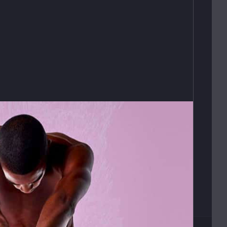
ADRESA
Opletalova 9
Praha 1, 110 00
E-SHOP
s
Obchodní podmínky
Platební podmínky
Vrácení zboží