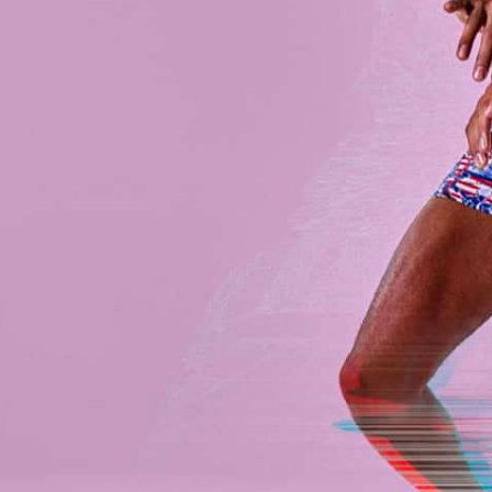
ní či šíření obsahu bez předchozího souhlasu provozovatele zakázáno.