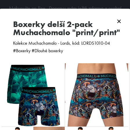
Nakupujte on-line
. Dopravu mám ještě zdarma a osobní
odběry jsou možné. Budu se na vás těšit!
×
boxerky delší 2-pack
Muchachomalo "print/print"
0
Kolekce Muchachomalo - Lords, kód: LORDS1010-04
#Boxerky #Dlouhé boxerky
ZOBRAZIT FILTR
PODLE CENY
OD NEJNOVĚJŠÍCH