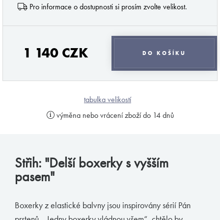
pánové, že málo dbáte na kvalitu a s tím spojené
Pro informace o dostupnosti si prosím zvolte velikost.
pohodlí a styl svého spodního prádla. Jsem tu
proto, abych vám v tomto podal pomocnou ruku a
provedl vás vámi ne zcela objeveným světem
1 140 CZK
pánského prádla. Mou profesionalitou a
DO KOŠÍKU
diskrétností si můžete být jisti.
Váš MB.
tabulka velikostí
výměna nebo vrácení zboží do 14 dnů
odebírat novinky
Značky podle Butlera
Střih: "Delší boxerky s vyšším
pasem"
Zimmerli
Loïc Henry
Boxerky z elastické balvny jsou inspirovány sérií Pán
Olaf Benz
prstenů. „Jedny boxerky vládnou všem“, chtělo by