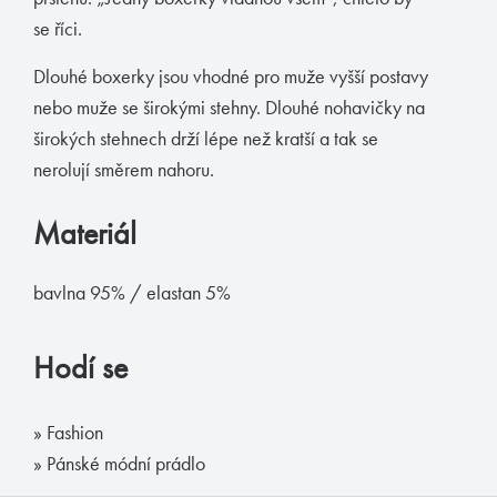
se říci.
Muchachomalo
McAlson
Dlouhé boxerky jsou vhodné pro muže vyšší postavy
nebo muže se širokými stehny. Dlouhé nohavičky na
Baldesarini
širokých stehnech drží lépe než kratší a tak se
HOM
nerolují směrem nahoru.
Manstore
Materiál
Tommy Hilfiger
Ralph Lauren
bavlna 95% / elastan 5%
Ermenegildo Zegna
Diesel
Hodí se
Calvin Klein
» Fashion
E-shop
» Pánské módní prádlo