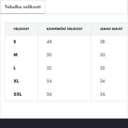
Boxerky
Tabulka velikostí
Slipy
Tanga, jocky
VELIKOST
KONFEKČNÍ VELIKOST
JEANS WAIST
Legíny a body
S
48
28
Trika, tilka
M
50
30
Ponožky
L
52
32
Pyžama, volný čas
Plavky
XL
54
34
2XL
56
36
Kontakty
T:
(+420)
273 132 679
E:
butler@mybutler.cz