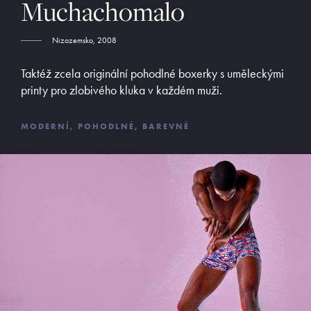
Muchachomalo
ADRESA
Opletalova 9
Nizozemsko, 2008
Praha 1, 110 00
Taktéž zcela originální pohodlné boxerky s uměleckými
printy pro zlobivého kluka v každém muži.
E-SHOP
Obchodní podmínky
Platební podmínky
MODERNÍ, POHODLNÉ, BAREVNÉ
Vrácení zboží
©
MyButler
2013 - 2026, Všechna práva vyhrazena. Kopírování či
šíření obsahu bez předchozího souhlasu provozovatele zakázáno.
Václav Kusák
© 2026