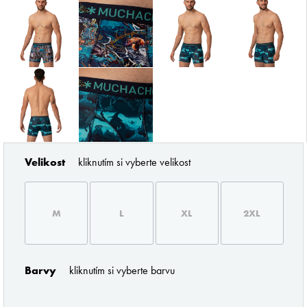
ZNAČKY PODLE BUTLERA
Velikost
kliknutím si vyberte velikost
M
L
XL
2XL
Pořádné prádlo pro každého muže
Barvy
kliknutím si vyberte barvu
Z profesionálního úhlu pohledu musím říci