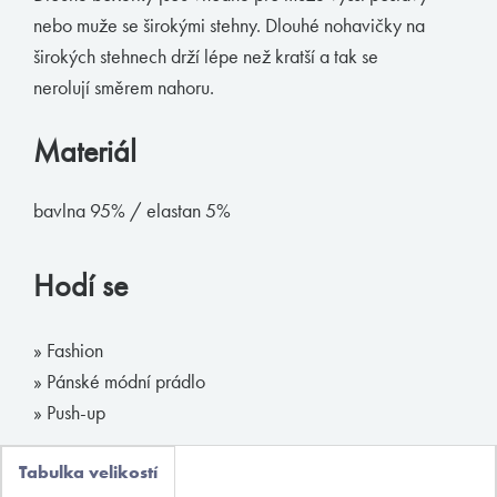
nebo muže se širokými stehny. Dlouhé nohavičky na
ADRESA
širokých stehnech drží lépe než kratší a tak se
Opletalova 9
nerolují směrem nahoru.
Praha 1, 110 00
E-SHOP
Materiál
Obchodní podmínky
Platební podmínky
bavlna 95% / elastan 5%
Vrácení zboží
Hodí se
» Fashion
©
MyButler
2013 - 2026, Všechna práva vyhrazena. Kopírování či
šíření obsahu bez předchozího souhlasu provozovatele zakázáno.
» Pánské módní prádlo
» Push-up
Václav Kusák
© 2026
Tabulka velikostí