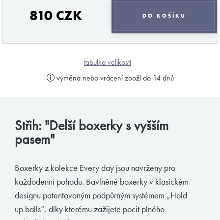
810 CZK
Muchachomalo
DO KOŠÍKU
McAlson
Baldesarini
tabulka velikostí
HOM
výměna nebo vrácení zboží do 14 dnů
Manstore
Tommy Hilfiger
Ralph Lauren
Střih: "Delší boxerky s vyšším
pasem"
Ermenegildo Zegna
Diesel
Boxerky z kolekce Every day jsou navrženy pro
Calvin Klein
každodenní pohodu. Bavlněné boxerky v klasickém
designu patentovaným podpůrným systémem „Hold
E-shop
up balls“, díky kterému zažijete pocit plného