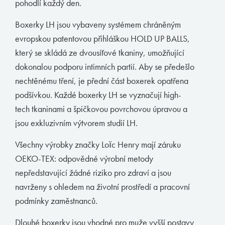
pohodlí každý den.
Boxerky
Boxerky LH jsou vybaveny systémem chráněným
Slipy
evropskou patentovou přihláškou HOLD UP BALLS,
Tanga, jocky
který se skládá ze dvousíťové tkaniny, umožňující
Legíny a body
dokonalou podporu intimních partií. Aby se předešlo
nechtěnému tření, je přední část boxerek opatřena
Trika, tilka
podšívkou. Každé boxerky LH se vyznačují high-
Ponožky
tech tkaninami a špičkovou povrchovou úpravou a
Pyžama, volný čas
jsou exkluzivním výtvorem studií LH.
Plavky
Všechny výrobky značky Loïc Henry mají záruku
OEKO-TEX: odpovědné výrobní metody
Kontakty
nepředstavující žádné riziko pro zdraví a jsou
navrženy s ohledem na životní prostředí a pracovní
T:
(+420)
273 132 679
podmínky zaměstnanců.
E:
butler@mybutler.cz
Dlouhé boxerky jsou vhodné pro muže vyšší postavy