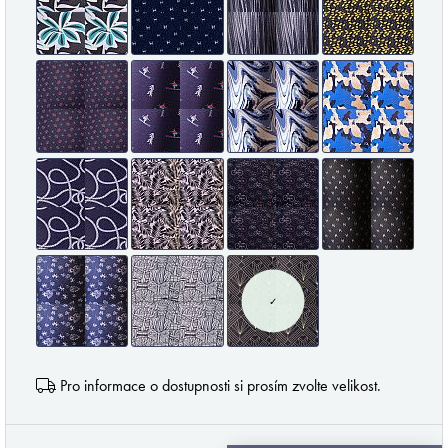
pánové, že málo dbáte na kvalitu a s tím spojené
pohodlí a styl svého spodního prádla. Jsem tu
proto, abych vám v tomto podal pomocnou ruku a
provedl vás vámi ne zcela objeveným světem
pánského prádla. Mou profesionalitou a
diskrétností si můžete být jisti.
Váš MB.
odebírat novinky
✓
Značky podle Butlera
Zimmerli
Pro informace o dostupnosti si prosím zvolte velikost.
Loïc Henry
Olaf Benz