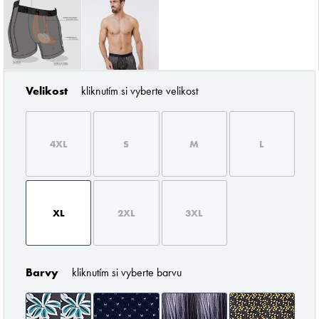
Velikost
kliknutím si vyberte velikost
ZNAČKY PODLE BUTLERA
4XL
S
M
L
XL
2XL
3XL
Pořádné prádlo pro každého muže
Barvy
kliknutím si vyberte barvu
Z profesionálního úhlu pohledu musím říci