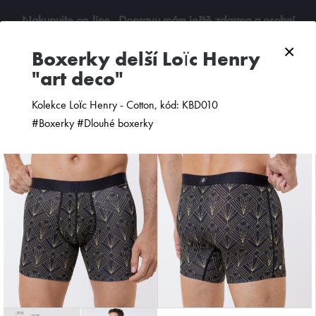
Nakupujte on-line
. Dopravu mám ještě zdarma a osobní
odběry jsou možné. Budu se na vás těšit!
×
boxerky delší Loïc Henry
"art deco"
0
Kolekce Loïc Henry - Cotton, kód: KBD010
#Boxerky #Dlouhé boxerky
ZOBRAZIT FILTR
PODLE CENY
OD NEJNOVĚJŠÍCH