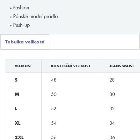
» Fashion
ADRESA
» Pánské módní prádlo
Opletalova 9
» Push-up
Praha 1, 110 00
E-SHOP
Tabulka velikostí
Obchodní podmínky
Platební podmínky
Vrácení zboží
VELIKOST
KONFEKČNÍ VELIKOST
JEANS WAIST
S
48
28
M
50
30
©
MyButler
2013 - 2026, Všechna práva vyhrazena. Kopírování či
šíření obsahu bez předchozího souhlasu provozovatele zakázáno.
L
52
32
Václav Kusák
© 2026
XL
54
34
2XL
56
36