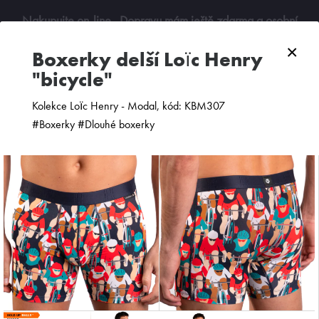
Nakupujte on-line
. Dopravu mám ještě zdarma a osobní
odběry jsou možné. Budu se na vás těšit!
×
boxerky delší Loïc Henry
"bicycle"
0
Kolekce Loïc Henry - Modal, kód: KBM307
#Boxerky #Dlouhé boxerky
ZOBRAZIT FILTR
PODLE CENY
OD NEJNOVĚJŠÍCH