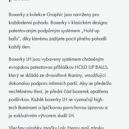
Muchachomalo
Boxerky z kolekce Graphic jsou navrženy pro
McAlson
každodenní pohodu. Boxerky v klasickém designu
Baldesarini
patentovaným podpůrným systémem „Hold up
balls“, díky kterému zažijete pocit plného pohodlí
HOM
každý den.
Manstore
Boxerky LH jsou vybaveny systémem chráněným
Tommy Hilfiger
evropskou patentovou přihláškou HOLD UP BALLS,
Ralph Lauren
který se skládá ze dvousíťové tkaniny, umožňující
Ermenegildo Zegna
dokonalou podporu intimních partií. Aby se předešlo
nechtěnému tření, je přední část boxerek opatřena
Diesel
podšívkou. Každé boxerky LH se vyznačují high-
Calvin Klein
tech tkaninami a špičkovou povrchovou úpravou a
je exkluzivním výtvorem studií LH.
E-shop
Všechny výrobky značky Loïc Henry mají záruku