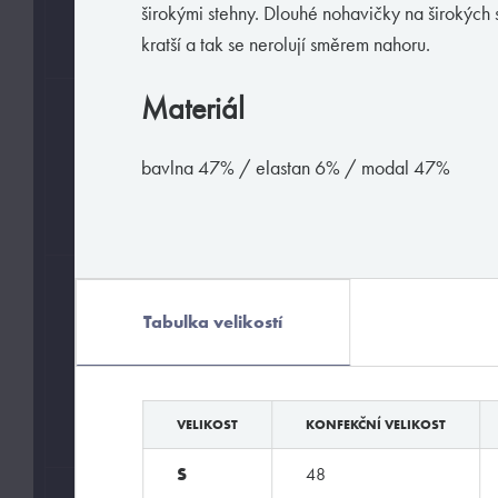
širokými stehny. Dlouhé nohavičky na širokých 
M
39/42
43/46
kratší a tak se nerolují směrem nahoru.
Materiál
BARVY
bavlna 47% / elastan 6% / modal 47%
MATERIÁLY
Tabulka velikostí
bavlna
polyamid
elastan
polyester
modal
VELIKOST
KONFEKČNÍ VELIKOST
S
48