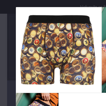
Nakupujte on-l
Použí
KATEGORIE
Boxerky