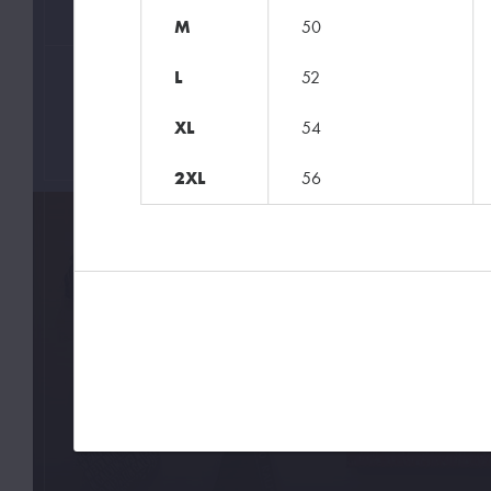
HODÍ SE
M
50
L
52
ZNAČKY
XL
54
XPOOOS
2XL
56