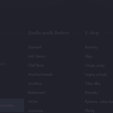
Značky podle Butlera
E-shop
e
Zimmerli
Boxerky
Loïc Henry
Slipy
cela
Olaf Benz
Tanga, jocky
Muchachomalo
Legíny a body
McAlson
Trika, tilka
Baldesarini
Ponožky
HOM
Pyžama, volný ča
t novinky
Manstore
Plavky