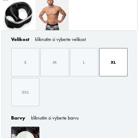
Velikost
kliknutím si vyberte velikost
ZNAČKY PODLE BUTLERA
S
M
L
XL
2XL
Pořádné prádlo pro každého muže
Barvy
kliknutím si vyberte barvu
Z profesionálního úhlu pohledu musím říci