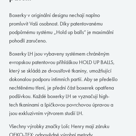
Muchachomalo
Boxerky v originální designu nechají naplno
McAlson
promluvit Vaši osobnost. Díky patentovanému
Baldesarini
podpůrnému systému „Hold up balls“ je maximální
pohodlí zaručeno.
HOM
Manstore
Boxerky LH jsou vybaveny systémem chráněným
evropskou patentovou přihláškou HOLD UP BALLS,
Tommy Hilfiger
který se skládá ze dvousíťové tkaniny, umožňující
Ralph Lauren
dokonalou podporu intimních partií. Aby se předešlo
Ermenegildo Zegna
nechtěnému tření, je přední část boxerek opatřena
podšívkou. Každé boxerky LH se vyznačují high-
Diesel
tech tkaninami a špičkovou povrchovou úpravou a
Calvin Klein
jsou exkluzivním výtvorem studií LH.
E-shop
Všechny výrobky značky Loïc Henry mají záruku
OEKO-TEX: odpovědné výrobní metody