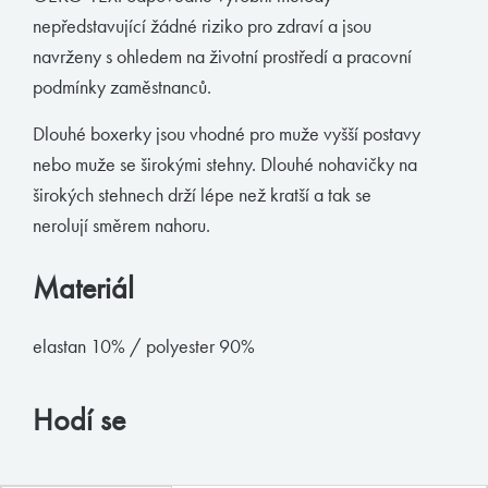
nepředstavující žádné riziko pro zdraví a jsou
Boxerky
navrženy s ohledem na životní prostředí a pracovní
Slipy
podmínky zaměstnanců.
Tanga, jocky
Dlouhé boxerky jsou vhodné pro muže vyšší postavy
Legíny a body
nebo muže se širokými stehny. Dlouhé nohavičky na
Trika, tilka
širokých stehnech drží lépe než kratší a tak se
Ponožky
nerolují směrem nahoru.
Pyžama, volný čas
Materiál
Plavky
elastan 10% / polyester 90%
Kontakty
Hodí se
T:
(+420)
273 132 679
E:
butler@mybutler.cz