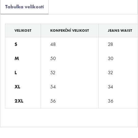
Tabulka velikostí
ADRESA
Opletalova 9
Praha 1, 110 00
VELIKOST
KONFEKČNÍ VELIKOST
JEANS WAIST
E-SHOP
S
48
28
Obchodní podmínky
Platební podmínky
M
50
30
Vrácení zboží
L
52
32
XL
54
34
©
MyButler
2013 - 2026, Všechna práva vyhrazena. Kopírování či
2XL
56
36
šíření obsahu bez předchozího souhlasu provozovatele zakázáno.
Václav Kusák
© 2026