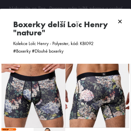
Nakupujte on-line
. Dopravu mám ještě zdarma a osobní
odběry jsou možné. Budu se na vás těšit!
×
boxerky delší Loïc Henry
"nature"
0
Kolekce Loïc Henry - Polyester, kód: KBI092
#Boxerky #Dlouhé boxerky
ZOBRAZIT FILTR
PODLE CENY
OD NEJNOVĚJŠÍCH