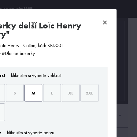
se na vás těšit!
×
0
vy"
Loïc Henry - Cotton, kód: KBD001
 #Dlouhé boxerky
ost
kliknutím si vyberte velikost
S
M
L
XL
2XL
PODLE CENY
OD NEJNOVĚJŠÍCH
y
kliknutím si vyberte barvu