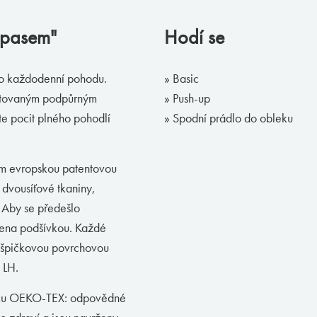
m pasem"
Hodí se
ro každodenní pohodu.
» Basic
entovaným podpůrným
» Push-up
te pocit plného pohodlí
» Spodní prádlo do obleku
m evropskou patentovou
dvousíťové tkaniny,
. Aby se předešlo
třena podšívkou. Každé
a špičkovou povrchovou
 LH.
ruku OEKO-TEX: odpovědné