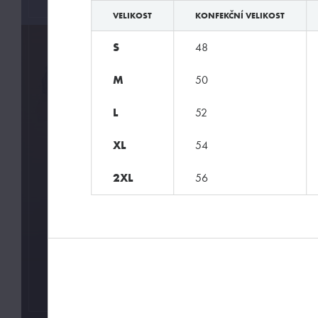
VELIKOST
KONFEKČNÍ VELIKOST
S
48
M
50
L
52
XL
54
2XL
56
Pořádné prádlo pro každého muže