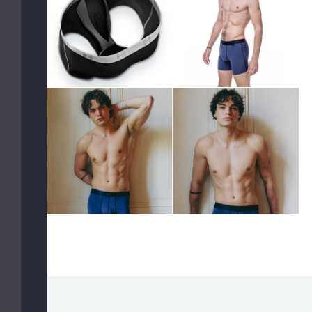
Slipy
Tanga, jocky
Legíny a body
Trika, tilka
Ponožky
Pyžama, volný čas
Plavky
VAŠE PREFERENCE
Jen velmi sexy
Jen předobjednávky
VELIKOSTI