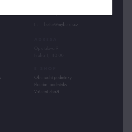
T:
(+420)
273 132 679
E:
butler@mybutler.cz
ADRESA
Opletalova 9
Praha 1, 110 00
E-SHOP
s
Obchodní podmínky
Platební podmínky
Vrácení zboží