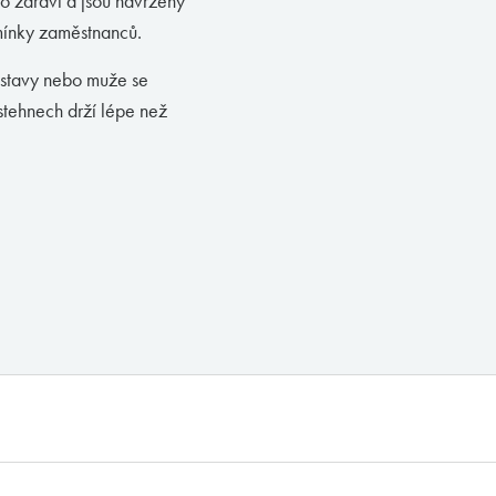
o zdraví a jsou navrženy
mínky zaměstnanců.
ostavy nebo muže se
stehnech drží lépe než