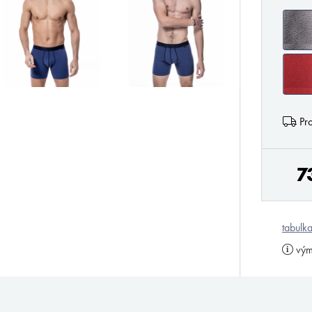
Pro
7
tabulka
vým