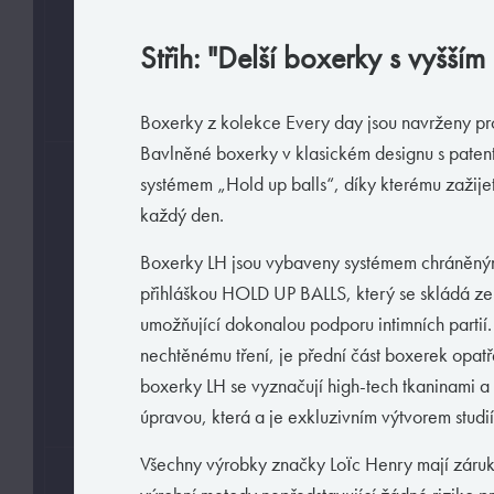
L
XL
4XL
Střih: "Delší boxerky s vyšší
M
2XL
S
3XL
Boxerky z kolekce Every day jsou navrženy p
Bavlněné boxerky v klasickém designu s pat
systémem „Hold up balls“, díky kterému zažije
BARVY
každý den.
Boxerky LH jsou vybaveny systémem chráněný
přihláškou HOLD UP BALLS, který se skládá ze 
umožňující dokonalou podporu intimních partií
nechtěnému tření, je přední část boxerek opa
boxerky LH se vyznačují high-tech tkaninami 
úpravou, která a je exkluzivním výtvorem studií
Všechny výrobky značky Loïc Henry mají zá
MATERIÁLY