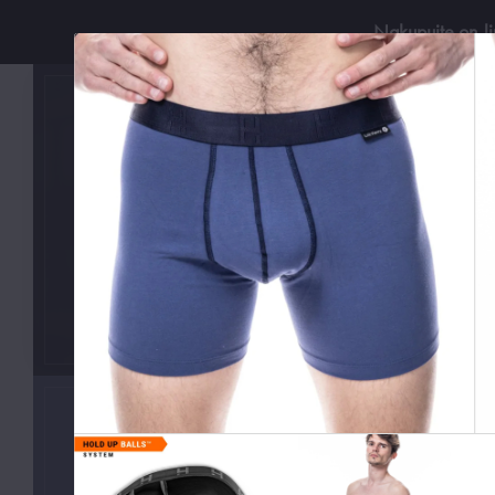
Nakupujte on-l
Používejt
KATEGORIE
Boxerky