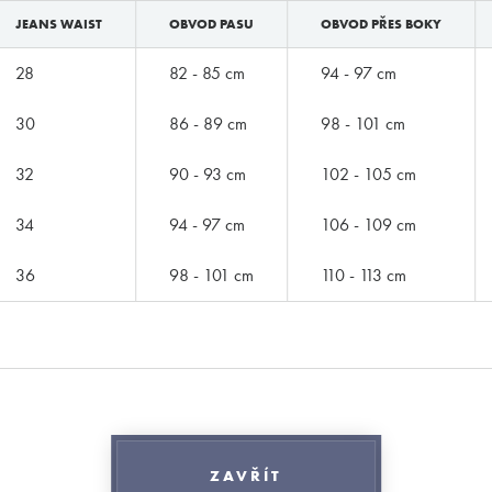
JEANS WAIST
OBVOD PASU
OBVOD PŘES BOKY
28
82 - 85 cm
94 - 97 cm
30
86 - 89 cm
98 - 101 cm
ZNAČKY PODLE BUTLERA
32
90 - 93 cm
102 - 105 cm
34
94 - 97 cm
106 - 109 cm
36
98 - 101 cm
110 - 113 cm
ZAVŘÍT
Značky podle Butlera
E-shop