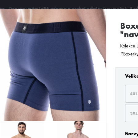
ine
. Dopravu mám ještě zdarma a osobní odběry jsou možné. Budu 
boxerky delší Loïc Henry
"na
Kolekce 
#Boxerky
Velik
4XL
3XL
e filtry, rychleji si vyberete..
Barv