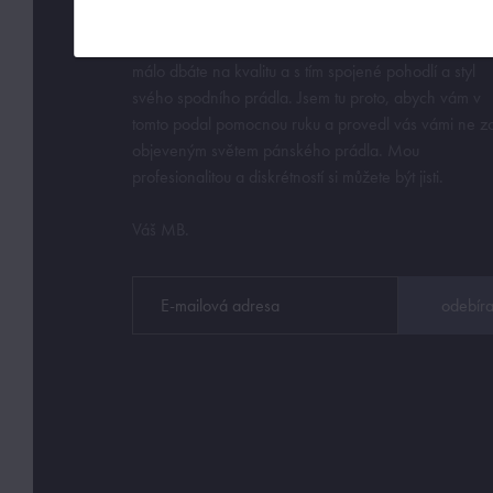
Z profesionálního úhlu pohledu musím říci pánové, ž
málo dbáte na kvalitu a s tím spojené pohodlí a styl
svého spodního prádla. Jsem tu proto, abych vám v
tomto podal pomocnou ruku a provedl vás vámi ne z
objeveným světem pánského prádla. Mou
profesionalitou a diskrétností si můžete být jisti.
Váš MB.
odebíra