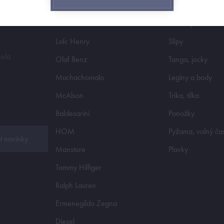
e
Zimmerli
Boxerky
Loïc Henry
Slipy
cela
Olaf Benz
Tanga, jocky
Muchachomalo
Legíny a body
McAlson
Trika, tilka
Baldesarini
Ponožky
HOM
Pyžama, volný ča
t novinky
Manstore
Plavky
Tommy Hilfiger
Ralph Lauren
Ermenegildo Zegna
Diesel