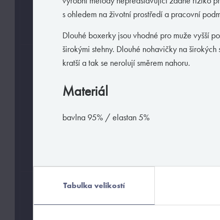
výrobní metody nepředstavující žádné riziko pr
s ohledem na životní prostředí a pracovní pod
bavlna
elastan
Dlouhé boxerky jsou vhodné pro muže vyšší p
širokými stehny. Dlouhé nohavičky na širokých 
kratší a tak se nerolují směrem nahoru.
HODÍ SE
Basic
Materiál
Fashion
bavlna 95% / elastan 5%
Pánské módní prádlo
Push-up
Spodní prádlo do obleku
Tabulka velikostí
ZNAČKY
Loïc Henry