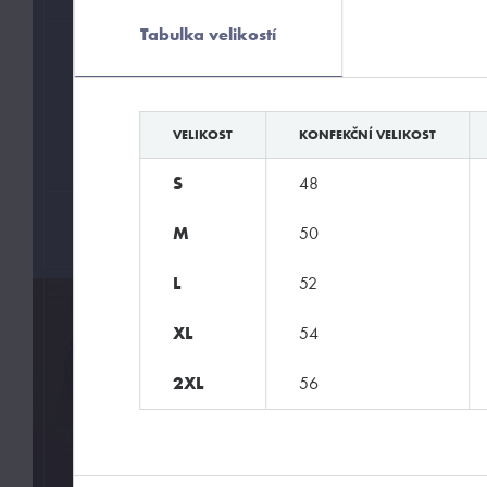
Tabulka velikostí
HODÍ SE
Fashion
VELIKOST
KONFEKČNÍ VELIKOST
Pánské módní prádlo
S
48
ZNAČKY
M
50
L
52
XL
54
2XL
56