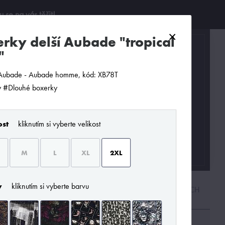
se na vás těšit!
×
0
"
Aubade - Aubade homme, kód: XB78T
 #Dlouhé boxerky
ost
kliknutím si vyberte velikost
M
L
XL
2XL
y
kliknutím si vyberte barvu
PODLE CENY
OD NEJNOVĚJŠÍCH