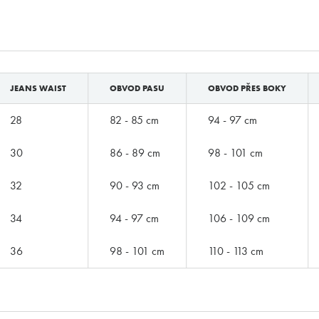
JEANS WAIST
OBVOD PASU
OBVOD PŘES BOKY
28
82 - 85 cm
94 - 97 cm
30
86 - 89 cm
98 - 101 cm
32
90 - 93 cm
102 - 105 cm
34
94 - 97 cm
106 - 109 cm
36
98 - 101 cm
110 - 113 cm
ZNAČKY PODLE BUTLERA