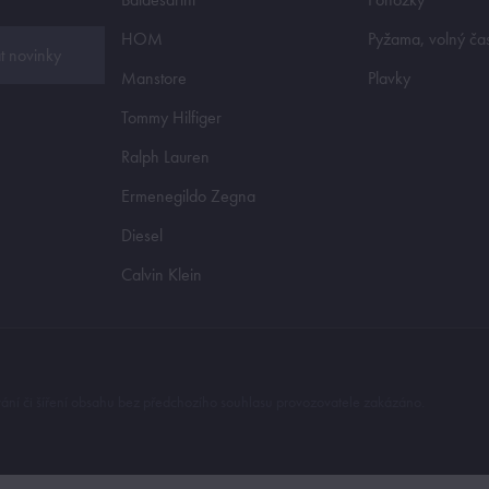
HOM
Pyžama, volný ča
t novinky
Manstore
Plavky
Tommy Hilfiger
Ralph Lauren
Ermenegildo Zegna
Diesel
Calvin Klein
ní či šíření obsahu bez předchozího souhlasu provozovatele zakázáno.