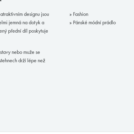
traktivním designu jsou
» Fashion
elmi jemná na dotyk a
» Pánské módní prádlo
ený přední díl poskytuje
ostavy nebo muže se
stehnech drží lépe než