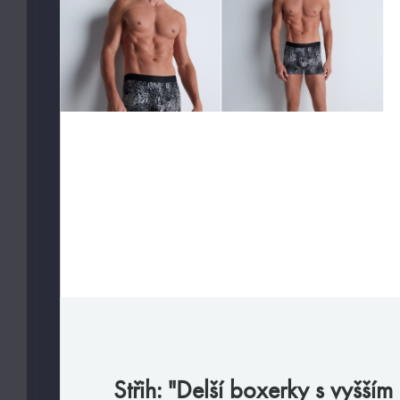
Slipy
Tanga, jocky
Legíny a body
Trika, tilka
Ponožky
Pyžama, volný čas
Plavky
VAŠE PREFERENCE
Jen velmi sexy
Jen předobjednávky
VELIKOSTI
Střih: "Delší boxerky s vyšší