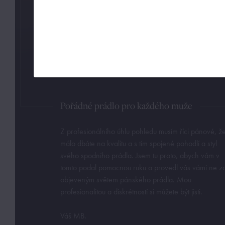
Pořádné prádlo pro každého muže
Z profesionálního úhlu pohledu musím říci pánové, ž
málo dbáte na kvalitu a s tím spojené pohodlí a styl
svého spodního prádla. Jsem tu proto, abych vám v
tomto podal pomocnou ruku a provedl vás vámi ne z
objeveným světem pánského prádla. Mou
profesionalitou a diskrétností si můžete být jisti.
Váš MB.