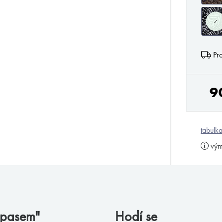
✓
Pro
9
tabulka
vým
m pasem"
Hodí se