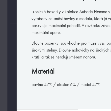
L
S
2XL
Ikonické boxerky z kolekce Aubade Homme v a
M
XL
vyrobeny ze směsi bavlny a modalu, která já v
poskytuje maximální pohodlí. V rozkroku zdvoj
maximální oporu.
BARVY
Dlouhé boxerky jsou vhodné pro muže vyšší p
širokými stehny. Dlouhé nohavičky na širokých 
kratší a tak se nerolují směrem nahoru.
Materiál
bavlna 47% / elastan 6% / modal 47%
MATERIÁLY
bavlna
modal
elastan