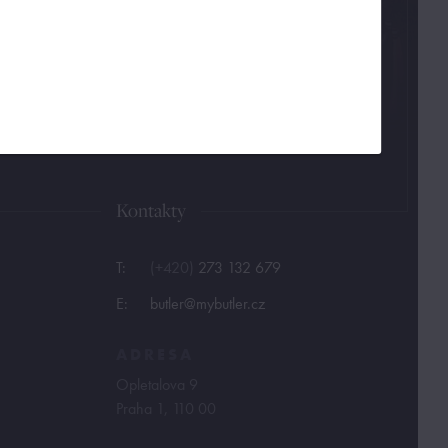
Kontakty
T:
(+420)
273 132 679
E:
butler@mybutler.cz
ADRESA
Opletalova 9
Praha 1, 110 00