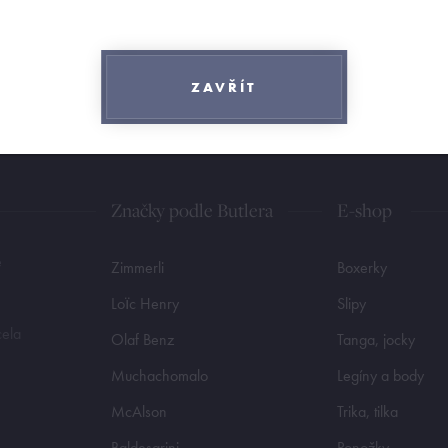
ZAVŘÍT
Značky podle Butlera
E-shop
e
Zimmerli
Boxerky
Loïc Henry
Slipy
cela
Olaf Benz
Tanga, jocky
Muchachomalo
Legíny a body
McAlson
Trika, tilka
Baldesarini
Ponožky