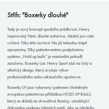
Muchachomalo
Střih: "Boxerky dlouhé"
McAlson
Baldesarini
Tady je nový koncept spodního prádla Loic Henry
HOM
inspirovaný Vámi: dlouhé nohavice, ideální pro vaše
cvičení. Díky této novince Vás již nebudou trápit
Manstore
opruzeniny. Díky patentovanému podpůrnému
Tommy Hilfiger
systému „Hold up balls“ je maximální pohodlí
Ralph Lauren
zaručeno. Boxerky Loic Henry Sport sází na čistý a
Ermenegildo Zegna
atletický design, který zvyšuje výkon
profesionálního nebo rekreačního sportovce.
Diesel
Calvin Klein
Boxerky LH jsou vybaveny systémem chráněným
evropskou patentovou přihláškou HOLD UP BALLS,
E-shop
který se skládá ze dvousíťové tkaniny, umožňující
dokonalou podporu intimních partií. Aby se předešlo