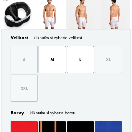
Velikost
kliknutím si vyberte velikost
ZNAČKY PODLE BUTLERA
S
M
L
XL
2XL
Pořádné prádlo pro každého muže
Barvy
kliknutím si vyberte barvu
Z profesionálního úhlu pohledu musím říci