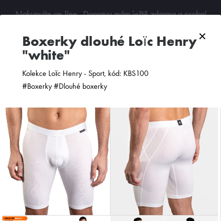
Nakupujte on-line
. Dopravu mám ještě zdarma a osobní
odběry jsou možné. Budu se na vás těšit!
×
boxerky dlouhé Loïc Henry
"white"
0
Kolekce Loïc Henry - Sport, kód: KBS100
#Boxerky #Dlouhé boxerky
ZOBRAZIT FILTR
PODLE CENY
OD NEJNOVĚJŠÍCH