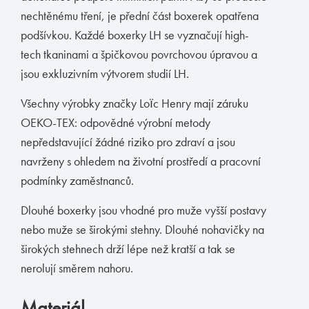
nechtěnému tření, je přední část boxerek opatřena
Boxerky
podšívkou. Každé boxerky LH se vyznačují high-
Slipy
tech tkaninami a špičkovou povrchovou úpravou a
Tanga, jocky
jsou exkluzivním výtvorem studií LH.
Legíny a body
Všechny výrobky značky Loïc Henry mají záruku
Trika, tilka
OEKO-TEX: odpovědné výrobní metody
Ponožky
nepředstavující žádné riziko pro zdraví a jsou
navrženy s ohledem na životní prostředí a pracovní
Pyžama, volný čas
podmínky zaměstnanců.
Plavky
Dlouhé boxerky jsou vhodné pro muže vyšší postavy
nebo muže se širokými stehny. Dlouhé nohavičky na
Kontakty
širokých stehnech drží lépe než kratší a tak se
nerolují směrem nahoru.
T:
(+420)
273 132 679
E:
butler@mybutler.cz
Materiál