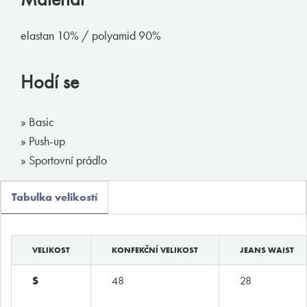
ADRESA
elastan 10% / polyamid 90%
Opletalova 9
Praha 1, 110 00
Hodí se
E-SHOP
Obchodní podmínky
» Basic
Platební podmínky
» Push-up
Vrácení zboží
» Sportovní prádlo
Tabulka velikostí
©
MyButler
2013 - 2026, Všechna práva vyhrazena. Kopírování či
šíření obsahu bez předchozího souhlasu provozovatele zakázáno.
VELIKOST
KONFEKČNÍ VELIKOST
JEANS WAIST
Václav Kusák
© 2026
S
48
28