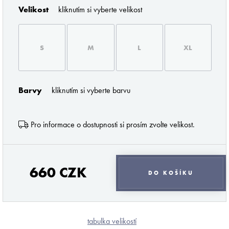
Velikost
kliknutím si vyberte velikost
S
M
L
XL
ZNAČKY PODLE BUTLERA
Barvy
kliknutím si vyberte barvu
Pro informace o dostupnosti si prosím zvolte velikost.
660 CZK
DO KOŠÍKU
Pořádné prádlo pro každého muže
tabulka velikostí
Z profesionálního úhlu pohledu musím říci