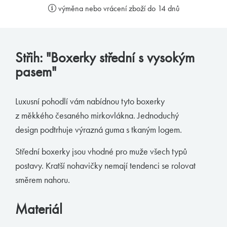
pánové, že málo dbáte na kvalitu a s tím spojené
výměna nebo vrácení zboží do 14 dnů
pohodlí a styl svého spodního prádla. Jsem tu
proto, abych vám v tomto podal pomocnou ruku a
provedl vás vámi ne zcela objeveným světem
pánského prádla. Mou profesionalitou a
Střih: "Boxerky střední s vysokým
diskrétností si můžete být jisti.
pasem"
Váš MB.
Luxusní pohodlí vám nabídnou tyto boxerky
z měkkého česaného mirkovlákna. Jednoduchý
odebírat novinky
design podtrhuje výrazná guma s tkaným logem.
Střední boxerky jsou vhodné pro muže všech typů
Značky podle Butlera
postavy. Kratší nohavičky nemají tendenci se rolovat
směrem nahoru.
Zimmerli
Materiál
Loïc Henry
Olaf Benz