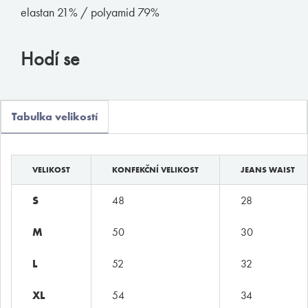
elastan 21% / polyamid 79%
Muchachomalo
McAlson
Hodí se
Baldesarini
HOM
Tabulka velikostí
Manstore
Tommy Hilfiger
Ralph Lauren
VELIKOST
KONFEKČNÍ VELIKOST
JEANS WAIST
Ermenegildo Zegna
S
48
28
Diesel
M
50
30
Calvin Klein
L
52
32
E-shop
XL
54
34