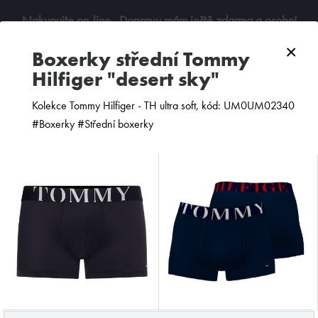
Nakupujte on-line
. Dopravu mám ještě zdarma a osobní
odběry jsou možné. Budu se na vás těšit!
×
boxerky střední Tommy
Hilfiger "desert sky"
0
Kolekce Tommy Hilfiger - TH ultra soft, kód: UM0UM02340
#Boxerky #Střední boxerky
ZOBRAZIT FILTR
PODLE CENY
OD NEJNOVĚJŠÍCH