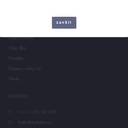
Boxerky
Slipy
ZAVŘÍT
Tanga, jocky
Legíny a body
Trika, tilka
Ponožky
Pyžama, volný čas
Plavky
Kontakty
T:
(+420)
273 132 679
E:
butler@mybutler.cz