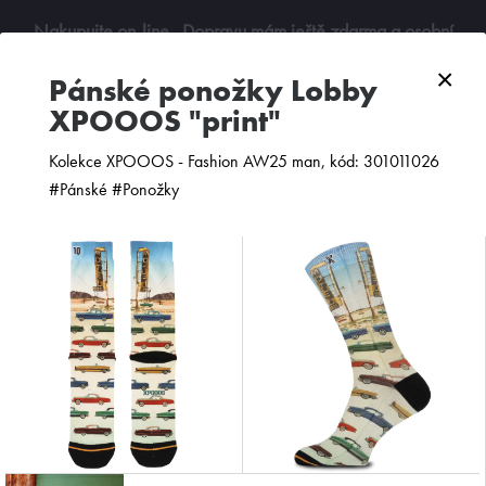
Nakupujte on-line
. Dopravu mám ještě zdarma a osobní
odběry jsou možné. Budu se na vás těšit!
×
pánské ponožky Lobby
XPOOOS "print"
0
Kolekce XPOOOS - Fashion AW25 man, kód: 301011026
#Pánské #Ponožky
ZOBRAZIT FILTR
PODLE CENY
OD NEJNOVĚJŠÍCH