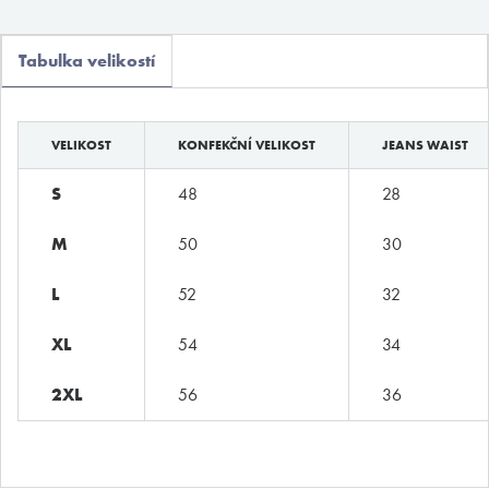
Muchachomalo
Tabulka velikostí
McAlson
Baldesarini
VELIKOST
KONFEKČNÍ VELIKOST
JEANS WAIST
HOM
Manstore
S
48
28
Tommy Hilfiger
M
50
30
Ralph Lauren
L
52
32
Ermenegildo Zegna
XL
54
34
Diesel
Calvin Klein
2XL
56
36
E-shop