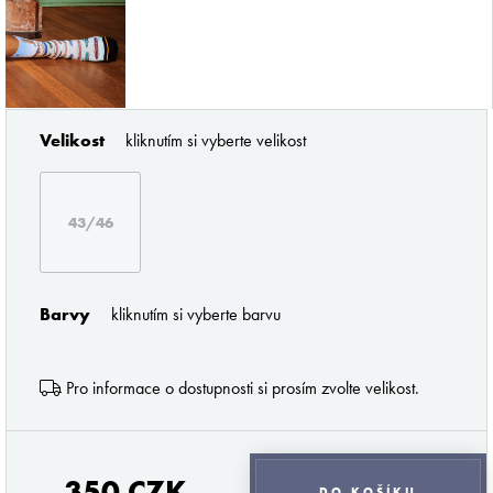
Velikost
kliknutím si vyberte velikost
ZNAČKY PODLE BUTLERA
43/46
Barvy
kliknutím si vyberte barvu
Pro informace o dostupnosti si prosím zvolte velikost.
Pořádné prádlo pro každého muže
Z profesionálního úhlu pohledu musím říci
350 CZK
DO KOŠÍKU