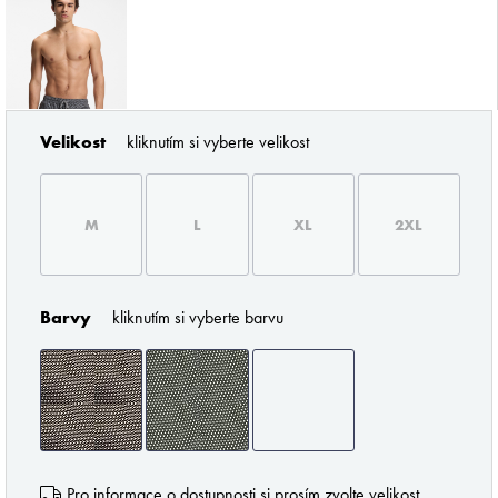
Velikost
kliknutím si vyberte velikost
ZNAČKY PODLE BUTLERA
M
L
XL
2XL
Barvy
kliknutím si vyberte barvu
Pořádné prádlo pro každého muže
Z profesionálního úhlu pohledu musím říci
Pro informace o dostupnosti si prosím zvolte velikost.