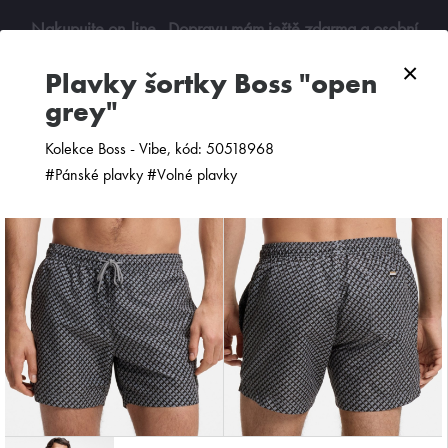
Nakupujte on-line
. Dopravu mám ještě zdarma a osobní
odběry jsou možné. Budu se na vás těšit!
×
plavky šortky Boss "open
grey"
0
Kolekce Boss - Vibe, kód: 50518968
#Pánské plavky #Volné plavky
ZOBRAZIT FILTR
PODLE CENY
OD NEJNOVĚJŠÍCH