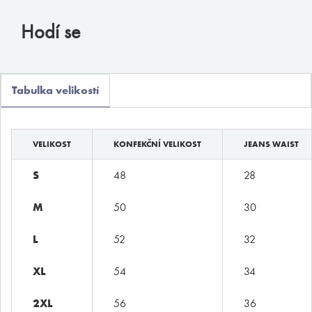
Muchachomalo
Hodí se
McAlson
Baldesarini
Tabulka velikostí
HOM
Manstore
VELIKOST
KONFEKČNÍ VELIKOST
JEANS WAIST
Tommy Hilfiger
Ralph Lauren
S
48
28
Ermenegildo Zegna
M
50
30
Diesel
L
52
32
Calvin Klein
XL
54
34
E-shop
2XL
56
36