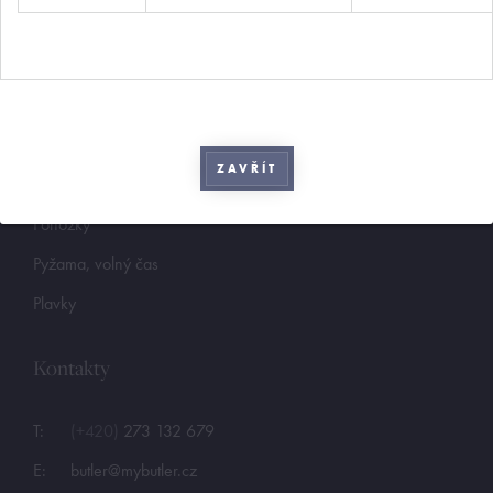
Boxerky
Slipy
Tanga, jocky
Legíny a body
ZAVŘÍT
Trika, tilka
Ponožky
Pyžama, volný čas
Plavky
Kontakty
T:
(+420)
273 132 679
E:
butler@mybutler.cz