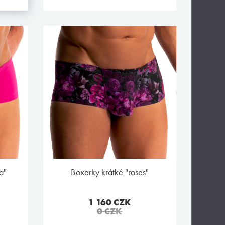
a"
boxerky krátké "roses"
1 160 CZK
0 CZK