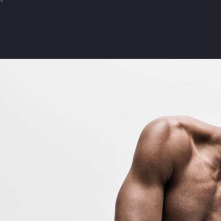
Značky podle Butlera
E-shop
e
Zimmerli
Boxerky
Loïc Henry
Slipy
cela
Olaf Benz
Tanga, jocky
Muchachomalo
Legíny a body
McAlson
Trika, tilka