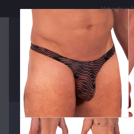
Nakupujte on-l
Používejt
KATEGORIE
Boxerky