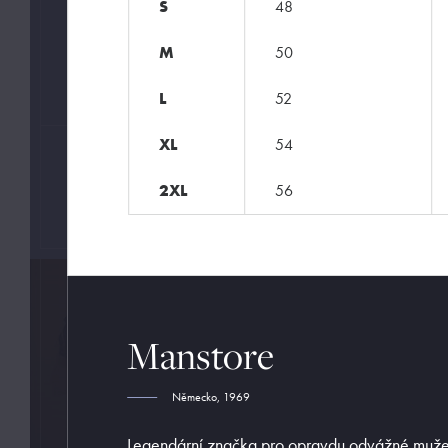
S
48
Fashion
Pánské módní prádlo
M
50
Push-up
L
52
XL
54
ZNAČKY
2XL
56
Manstore
Manstore
Německo, 1969
Legendární značka pro opravdu odvážné muže