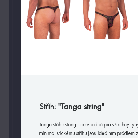
Slipy
Tanga, jocky
Legíny a body
Trika, tilka
Ponožky
Pyžama, volný čas
Plavky
VAŠE PREFERENCE
Jen velmi sexy
Střih: "Tanga string"
Jen předobjednávky
Tanga střihu string jsou vhodná pro všechny ty
VELIKOSTI
minimalistickému střihu jsou ideálním prádlem 