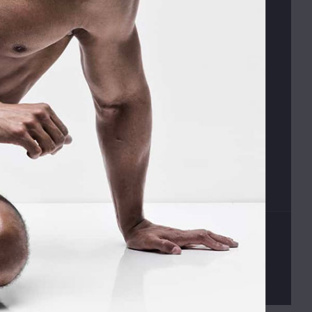
E-SHOP
s
Obchodní podmínky
Platební podmínky
Vrácení zboží
Václav Kusák
© 2026