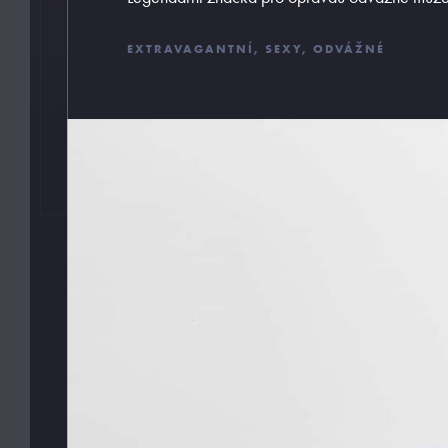
EXTRAVAGANTNÍ, SEXY, ODVÁŽNÉ
Pořádné prádlo pro každého muže
Z profesionálního úhlu pohledu musím říci pánové, ž
málo dbáte na kvalitu a s tím spojené pohodlí a styl
svého spodního prádla. Jsem tu proto, abych vám v
tomto podal pomocnou ruku a provedl vás vámi ne z
objeveným světem pánského prádla. Mou
profesionalitou a diskrétností si můžete být jisti.
Váš MB.