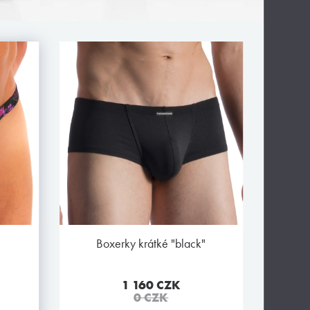
boxerky krátké "black"
1 160 CZK
0 CZK