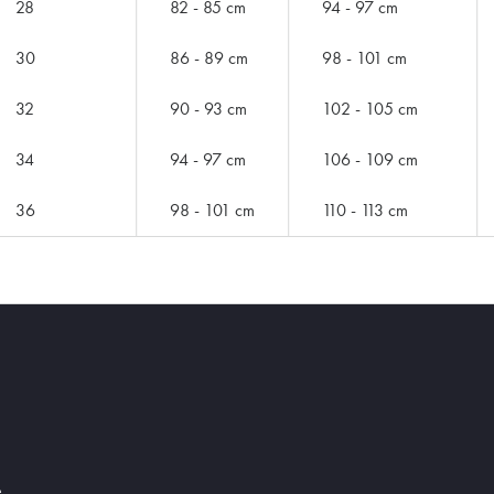
28
82 - 85 cm
94 - 97 cm
30
86 - 89 cm
98 - 101 cm
32
90 - 93 cm
102 - 105 cm
34
94 - 97 cm
106 - 109 cm
36
98 - 101 cm
110 - 113 cm
ZNAČKY PODLE BUTLERA
.