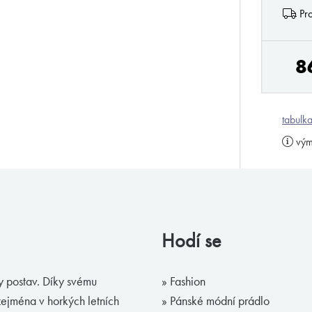
Pro
8
tabulka
vým
Hodí se
py postav. Díky svému
» Fashion
zejména v horkých letních
» Pánské módní prádlo