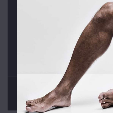
odebíra
©
MyButler
2013 - 2026, Všechna práva vyhrazena. Kopírová