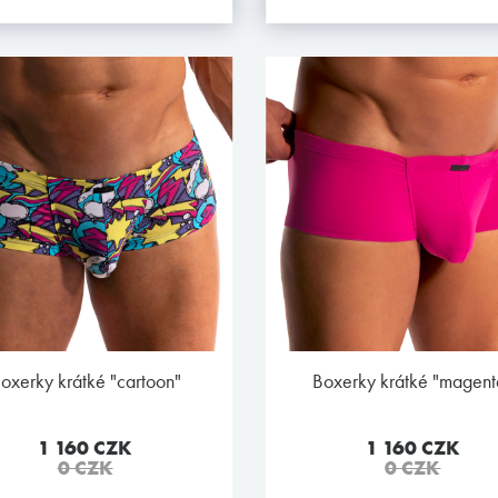
boxerky krátké "cartoon"
boxerky krátké "magent
1 160 CZK
1 160 CZK
0 CZK
0 CZK