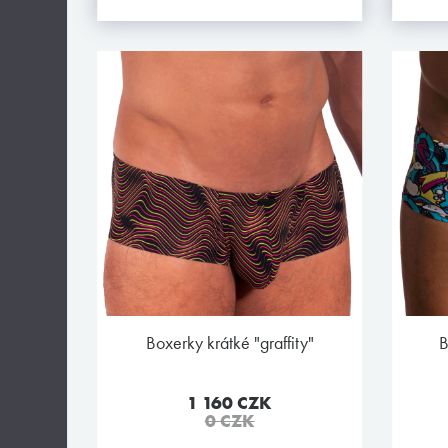
boxerky krátké "graffity"
1 160 CZK
0 CZK