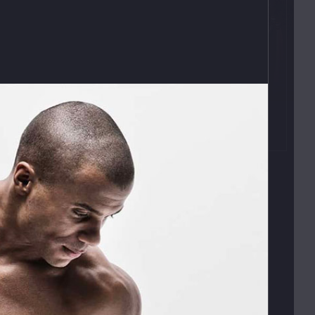
Kontakty
T:
(+420)
273 132 679
E:
butler@mybutler.cz
ADRESA
Opletalova 9
Praha 1, 110 00