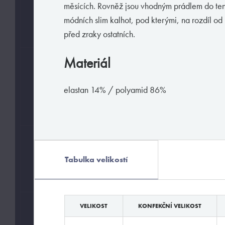
měsících. Rovněž jsou vhodným prádlem do te
L
S
módních slim kalhot, pod kterými, na rozdíl od
M
XL
před zraky ostatních.
Materiál
BARVY
elastan 14% / polyamid 86%
MATERIÁLY
Tabulka velikostí
elastan
polyamid
VELIKOST
KONFEKČNÍ VELIKOST
HODÍ SE