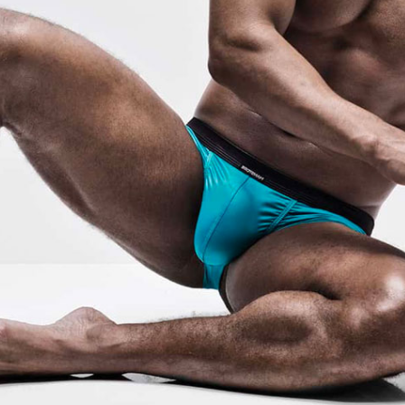
Baldesarini
Ponožky
HOM
Pyžama, volný ča
t novinky
Manstore
Plavky
Tommy Hilfiger
Ralph Lauren
Ermenegildo Zegna
Diesel
Calvin Klein
ní či šíření obsahu bez předchozího souhlasu provozovatele zakázáno.