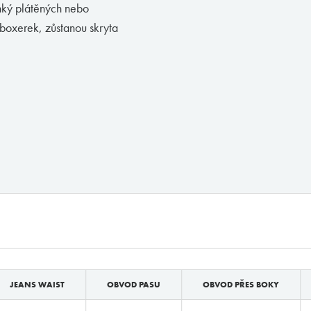
nký plátěných nebo
 boxerek, zůstanou skryta
JEANS WAIST
OBVOD PASU
OBVOD PŘES BOKY