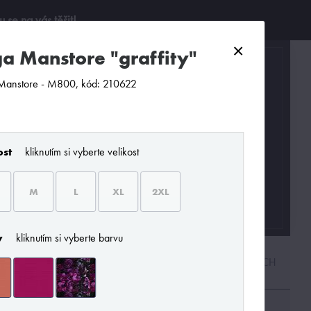
se na vás těšit!
×
ga Manstore "graffity"
0
Manstore - M800, kód: 210622
ost
kliknutím si vyberte velikost
M
L
XL
2XL
y
kliknutím si vyberte barvu
PODLE CENY
OD NEJNOVĚJŠÍCH