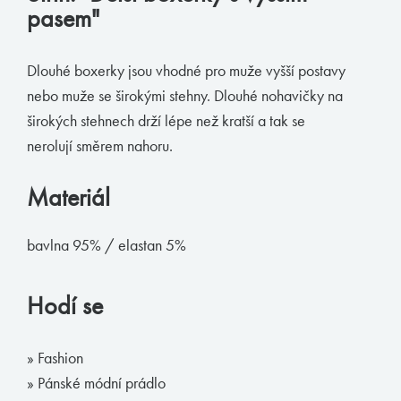
pasem"
Muchachomalo
McAlson
Dlouhé boxerky jsou vhodné pro muže vyšší postavy
Baldesarini
nebo muže se širokými stehny. Dlouhé nohavičky na
širokých stehnech drží lépe než kratší a tak se
HOM
nerolují směrem nahoru.
Manstore
Tommy Hilfiger
Materiál
Ralph Lauren
bavlna 95% / elastan 5%
Ermenegildo Zegna
Diesel
Hodí se
Calvin Klein
» Fashion
E-shop
» Pánské módní prádlo