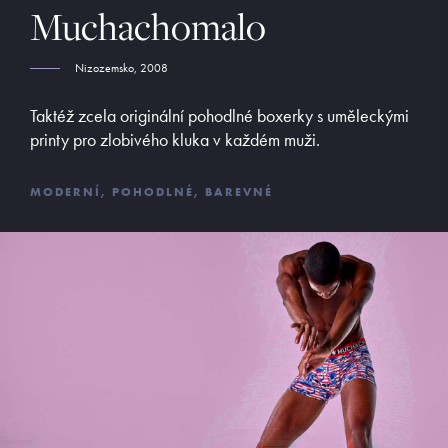
Muchachomalo
ADRESA
Opletalova 9
Nizozemsko, 2008
Praha 1, 110 00
Taktéž zcela originální pohodlné boxerky s uměleckými
E-SHOP
printy pro zlobivého kluka v každém muži.
Obchodní podmínky
Platební podmínky
MODERNÍ, POHODLNÉ, BAREVNÉ
Vrácení zboží
©
MyButler
2013 - 2026, Všechna práva vyhrazena. Kopírování či
šíření obsahu bez předchozího souhlasu provozovatele zakázáno.
Václav Kusák
© 2026