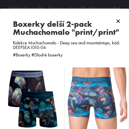
Nakupujte on-line
. Dopravu mám ještě zdarma a osobní
odběry jsou možné. Budu se na vás těšit!
×
boxerky delší 2-pack
Muchachomalo "print/print"
0
Kolekce Muchachomalo - Deep sea and mountaintops, kód:
DEEPSEA1010-04
#Boxerky #Dlouhé boxerky
ZOBRAZIT FILTR
PODLE CENY
OD NEJNOVĚJŠÍCH