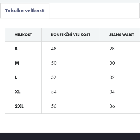
Boxerky
Tabulka velikostí
Slipy
Tanga, jocky
VELIKOST
KONFEKČNÍ VELIKOST
JEANS WAIST
Legíny a body
S
48
28
Trika, tilka
M
50
30
Ponožky
Pyžama, volný čas
L
52
32
Plavky
XL
54
34
Kontakty
2XL
56
36
T:
(+420)
273 132 679
E:
butler@mybutler.cz