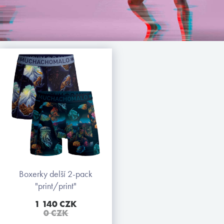
boxerky delší 2-pack
"print/print"
1 140 CZK
0 CZK