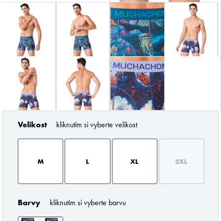
ZNAČKY PODLE BUTLERA
Velikost
kliknutím si vyberte velikost
M
L
XL
2XL
Pořádné prádlo pro každého muže
Barvy
kliknutím si vyberte barvu
Z profesionálního úhlu pohledu musím říci