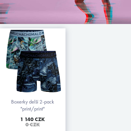
boxerky delší 2-pack
"print/print"
1 140 CZK
0 CZK