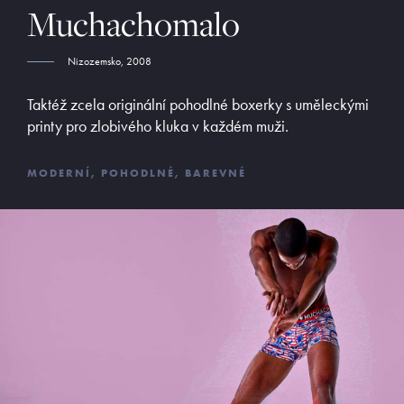
Muchachomalo
ADRESA
Opletalova 9
Nizozemsko, 2008
Praha 1, 110 00
Taktéž zcela originální pohodlné boxerky s uměleckými
E-SHOP
printy pro zlobivého kluka v každém muži.
Obchodní podmínky
Platební podmínky
MODERNÍ, POHODLNÉ, BAREVNÉ
Vrácení zboží
©
MyButler
2013 - 2026, Všechna práva vyhrazena. Kopírování či
šíření obsahu bez předchozího souhlasu provozovatele zakázáno.
Václav Kusák
© 2026