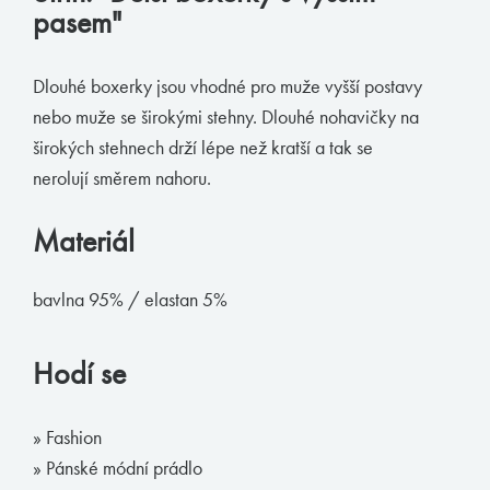
pasem"
Muchachomalo
McAlson
Dlouhé boxerky jsou vhodné pro muže vyšší postavy
Baldesarini
nebo muže se širokými stehny. Dlouhé nohavičky na
širokých stehnech drží lépe než kratší a tak se
HOM
nerolují směrem nahoru.
Manstore
Tommy Hilfiger
Materiál
Ralph Lauren
bavlna 95% / elastan 5%
Ermenegildo Zegna
Diesel
Hodí se
Calvin Klein
» Fashion
E-shop
» Pánské módní prádlo