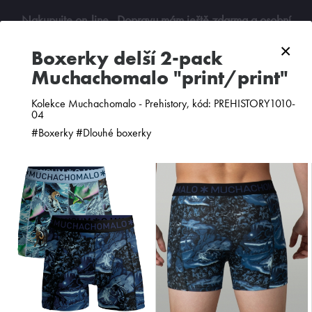
Nakupujte on-line
. Dopravu mám ještě zdarma a osobní
odběry jsou možné. Budu se na vás těšit!
×
boxerky delší 2-pack
Muchachomalo "print/print"
0
Kolekce Muchachomalo - Prehistory, kód: PREHISTORY1010-
04
#Boxerky #Dlouhé boxerky
ZOBRAZIT FILTR
PODLE CENY
OD NEJNOVĚJŠÍCH