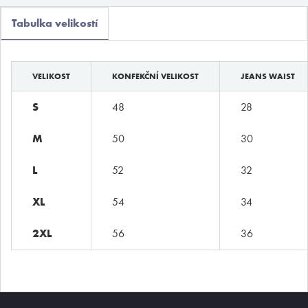
Boxerky
Tabulka velikostí
Slipy
Tanga, jocky
VELIKOST
KONFEKČNÍ VELIKOST
JEANS WAIST
Legíny a body
S
48
28
Trika, tilka
M
50
30
Ponožky
Pyžama, volný čas
L
52
32
Plavky
XL
54
34
Kontakty
2XL
56
36
T:
(+420)
273 132 679
E:
butler@mybutler.cz