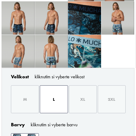
ZNAČKY PODLE BUTLERA
Velikost
kliknutím si vyberte velikost
M
L
XL
2XL
Pořádné prádlo pro každého muže
Barvy
kliknutím si vyberte barvu
Z profesionálního úhlu pohledu musím říci