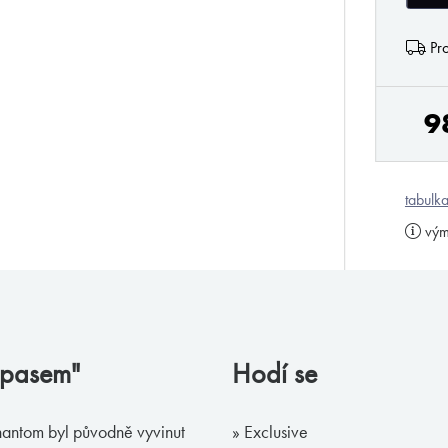
Pro
9
tabulka
vým
m pasem"
Hodí se
hantom byl původně vyvinut
» Exclusive