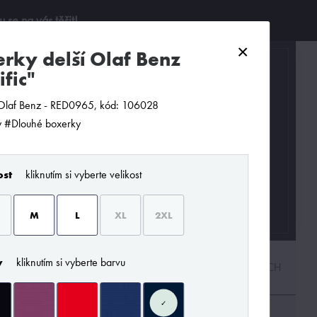
se na vás těšit!
×
0
ific"
Olaf Benz - RED0965, kód: 106028
 #Dlouhé boxerky
ost
kliknutím si vyberte velikost
M
L
XL
2XL
y
kliknutím si vyberte barvu
PODLE CENY
OD NEJNOVĚJŠÍCH
✓