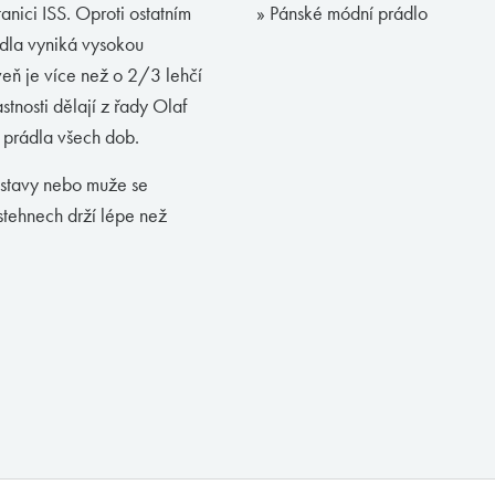
nici ISS. Oproti ostatním
» Pánské módní prádlo
dla vyniká vysokou
veň je více než o 2/3 lehčí
stnosti dělají z řady Olaf
 prádla všech dob.
ostavy nebo muže se
stehnech drží lépe než