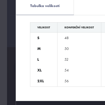
Tabulka velikostí
Pánské módní prádlo
ZNAČKY
VELIKOST
KONFEKČNÍ VELIKOST
Olaf Benz
S
48
M
50
L
52
XL
54
2XL
56