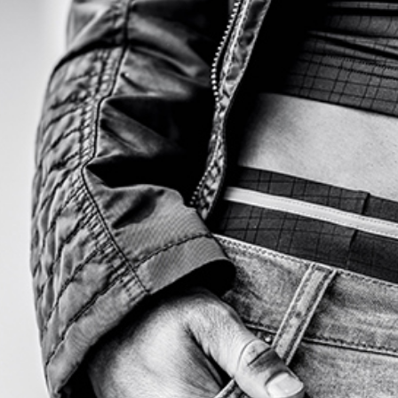
Manstore
Plavky
Tommy Hilfiger
Ralph Lauren
Ermenegildo Zegna
Diesel
Calvin Klein
ní či šíření obsahu bez předchozího souhlasu provozovatele zakázáno.