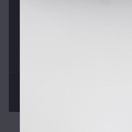
©
MyButler
2013 - 2026, Všechna práva vyhrazena. Kopírová