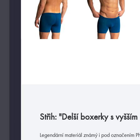
Slipy
Tanga, jocky
Legíny a body
Trika, tilka
Ponožky
Pyžama, volný čas
Plavky
VAŠE PREFERENCE
Jen velmi sexy
Jen předobjednávky
Střih: "Delší boxerky s vyšší
VELIKOSTI
Legendární materiál známý i pod označením P