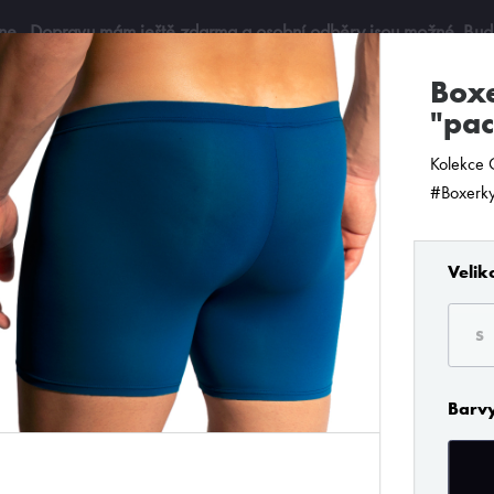
ine
. Dopravu mám ještě zdarma a osobní odběry jsou možné. Budu 
boxerky delší Olaf Benz
"pac
Kolekce 
#Boxerky
Velik
S
Barv
e filtry, rychleji si vyberete..