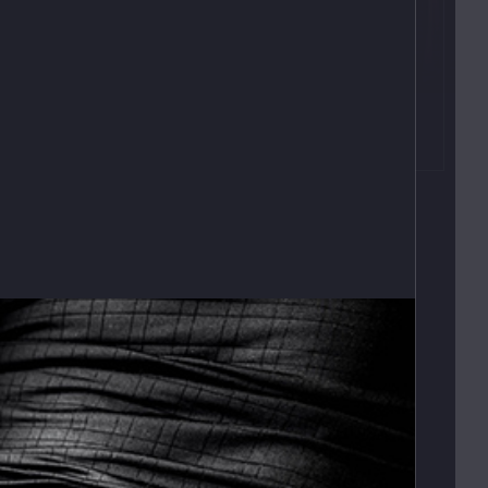
Kontakty
T:
(+420)
273 132 679
E:
butler@mybutler.cz
ADRESA
Opletalova 9
Praha 1, 110 00
E-SHOP
s
Obchodní podmínky