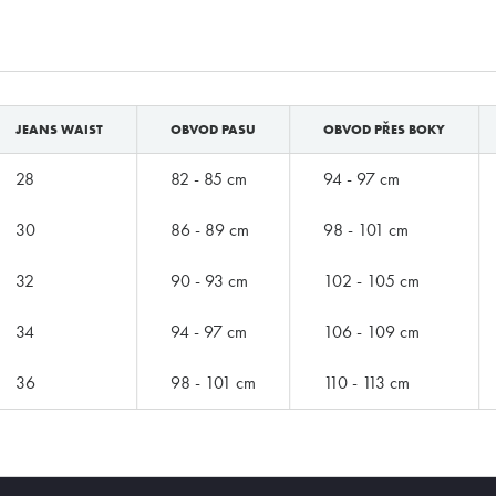
JEANS WAIST
OBVOD PASU
OBVOD PŘES BOKY
28
82 - 85 cm
94 - 97 cm
30
86 - 89 cm
98 - 101 cm
32
90 - 93 cm
102 - 105 cm
34
94 - 97 cm
106 - 109 cm
ZNAČKY PODLE BUTLERA
36
98 - 101 cm
110 - 113 cm