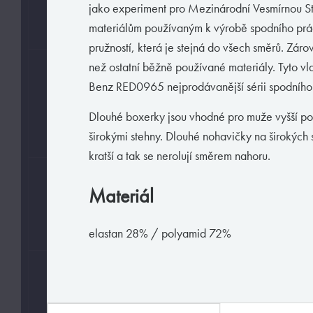
jako experiment pro Mezinárodní Vesmírnou Sta
L
M
XL
materiálům používaným k výrobě spodního prá
pružností, která je stejná do všech směrů. Záro
než ostatní běžně používané materiály. Tyto vla
BARVY
Benz RED0965 nejprodávanější sérii spodního
Dlouhé boxerky jsou vhodné pro muže vyšší p
širokými stehny. Dlouhé nohavičky na širokých 
kratší a tak se nerolují směrem nahoru.
MATERIÁLY
Materiál
elastan
polyamid
elastan 28% / polyamid 72%
HODÍ SE
Exclusive