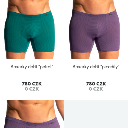
boxerky delší "petrol"
boxerky delší "picadily"
780 CZK
780 CZK
0 CZK
0 CZK