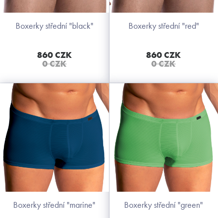
boxerky střední "black"
boxerky střední "red"
860 CZK
860 CZK
0 CZK
0 CZK
boxerky střední "marine"
boxerky střední "green"