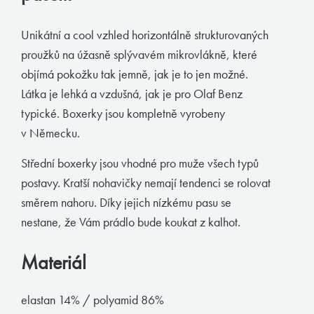
Muchachomalo
Unikátní a cool vzhled horizontálně strukturovaných
McAlson
proužků na úžasně splývavém mikrovlákně, které
Baldesarini
objímá pokožku tak jemně, jak je to jen možné.
Látka je lehká a vzdušná, jak je pro Olaf Benz
HOM
typické. Boxerky jsou kompletně vyrobeny
Manstore
v Německu.
Tommy Hilfiger
Střední boxerky jsou vhodné pro muže všech typů
Ralph Lauren
postavy. Kratší nohavičky nemají tendenci se rolovat
Ermenegildo Zegna
směrem nahoru. Díky jejich nízkému pasu se
nestane, že Vám prádlo bude koukat z kalhot.
Diesel
Calvin Klein
Materiál
E-shop
elastan 14% / polyamid 86%