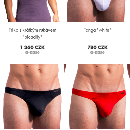
triko s krátkým rukávem
tanga "white"
"picadily"
1 360 CZK
780 CZK
0 CZK
0 CZK