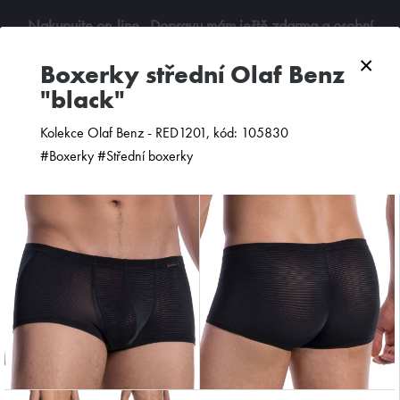
Nakupujte on-line
. Dopravu mám ještě zdarma a osobní
odběry jsou možné. Budu se na vás těšit!
×
boxerky střední Olaf Benz
"black"
0
Kolekce Olaf Benz - RED1201, kód: 105830
#Boxerky #Střední boxerky
ZOBRAZIT FILTR
PODLE CENY
OD NEJNOVĚJŠÍCH