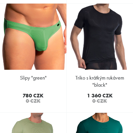
slipy "green"
triko s krátkým rukávem
"black"
780 CZK
1 360 CZK
0 CZK
0 CZK