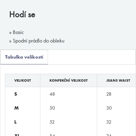
Boxerky
Hodí se
Slipy
Tanga, jocky
» Basic
Legíny a body
» Spodní prádlo do obleku
Trika, tilka
Tabulka velikostí
Ponožky
Pyžama, volný čas
VELIKOST
KONFEKČNÍ VELIKOST
JEANS WAIST
Plavky
S
48
28
Kontakty
M
50
30
T:
(+420)
273 132 679
L
52
32
E:
butler@mybutler.cz
XL
54
34