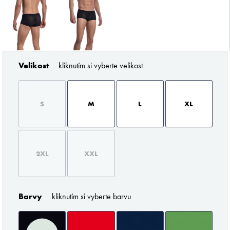
Velikost
kliknutím si vyberte velikost
ZNAČKY PODLE BUTLERA
S
M
L
XL
2XL
XXL
Pořádné prádlo pro každého muže
Barvy
kliknutím si vyberte barvu
Z profesionálního úhlu pohledu musím říci