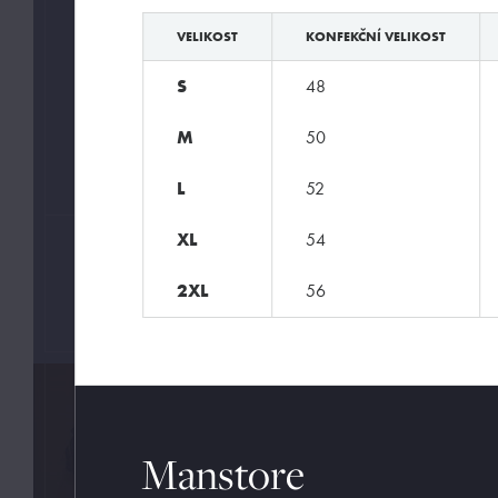
Basic
VELIKOST
KONFEKČNÍ VELIKOST
Exclusive
S
48
Extravagant
Pánské módní prádlo
M
50
Sexy pánské prádlo
L
52
XL
54
ZNAČKY
2XL
56
Manstore
Manstore