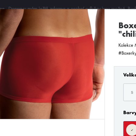
ine
. Dopravu mám ještě zdarma a osobní odběry jsou možné. Budu 
boxerky střední Manstore
"chil
Kolekce 
#Boxerky
Velik
S
Barv
e filtry, rychleji si vyberete..
✓