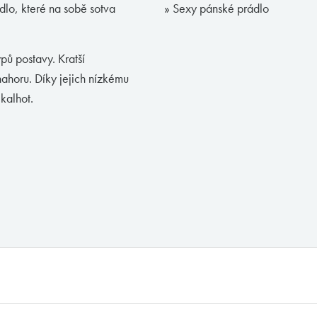
ádlo, které na sobě sotva
» Sexy pánské prádlo
pů postavy. Kratší
ahoru. Díky jejich nízkému
kalhot.