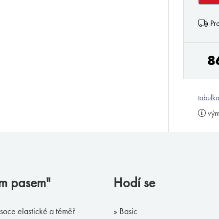
Pro
8
tabulka
vým
kým pasem"
Hodí se
soce elastické a téměř
» Basic