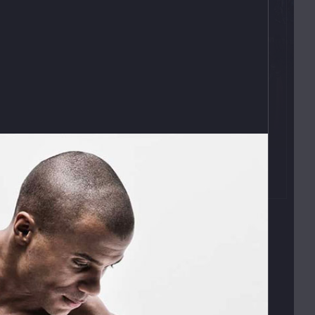
Kontakty
T:
(+420)
273 132 679
E:
butler@mybutler.cz
ADRESA