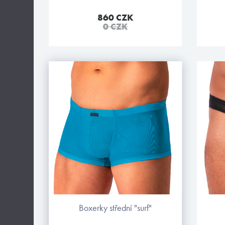
860 CZK
0 CZK
boxerky střední "surf"