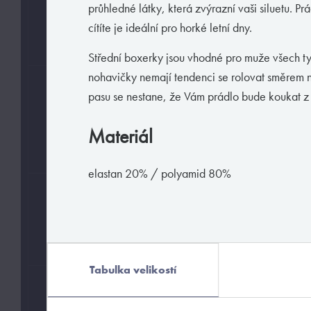
průhledné látky, která zvýrazní vaši siluetu. Pr
L
S
cítíte je ideální pro horké letní dny.
M
XL
Střední boxerky jsou vhodné pro muže všech ty
nohavičky nemají tendenci se rolovat směrem n
BARVY
pasu se nestane, že Vám prádlo bude koukat z 
Materiál
elastan 20% / polyamid 80%
MATERIÁLY
elastan
polyamid
Tabulka velikostí
HODÍ SE