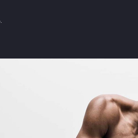
.
Značky podle Butlera
E-shop
e
Zimmerli
Boxerky
Loïc Henry
Slipy
cela
Olaf Benz
Tanga, jocky
Muchachomalo
Legíny a body