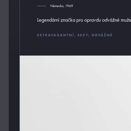
Německo, 1969
Legendární značka pro opravdu odvážné muže
EXTRAVAGANTNÍ, SEXY, ODVÁŽNÉ
Pořádné prádlo pro každého muže
Z profesionálního úhlu pohledu musím říci pánové, ž
málo dbáte na kvalitu a s tím spojené pohodlí a styl
svého spodního prádla. Jsem tu proto, abych vám v
tomto podal pomocnou ruku a provedl vás vámi ne z
objeveným světem pánského prádla. Mou