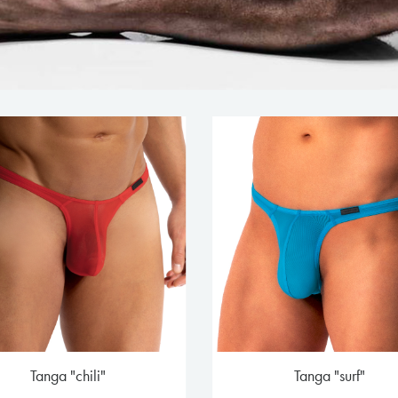
tanga "chili"
tanga "surf"