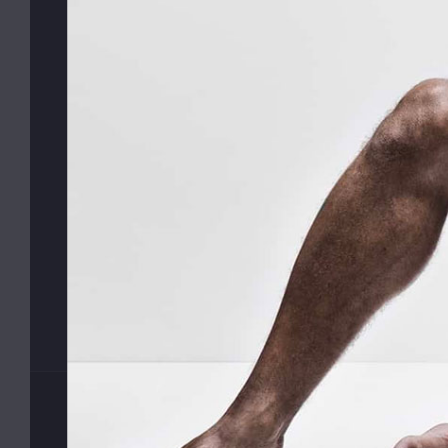
profesionalitou a diskrétností si můžete být jisti.
Váš MB.
odebíra
©
MyButler
2013 - 2026, Všechna práva vyhrazena. Kopírová