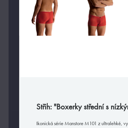
Slipy
Tanga, jocky
Legíny a body
Trika, tilka
Ponožky
Pyžama, volný čas
Plavky
VAŠE PREFERENCE
Jen velmi sexy
Jen předobjednávky
Střih: "Boxerky střední s níz
VELIKOSTI
Ikonická série Manstore M101 z ultralehké, vy