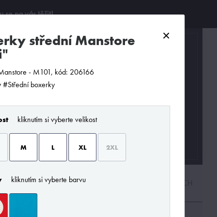
se na vás těšit!
×
0
i"
Manstore - M101, kód: 206166
 #Střední boxerky
ost
kliknutím si vyberte velikost
M
L
XL
2XL
y
kliknutím si vyberte barvu
PODLE CENY
OD NEJNOVĚJŠÍCH