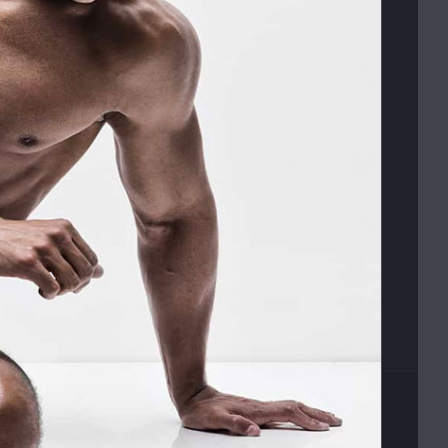
Opletalova 9
Praha 1, 110 00
E-SHOP
s
Obchodní podmínky
Platební podmínky
Vrácení zboží
Václav Kusák
© 2026