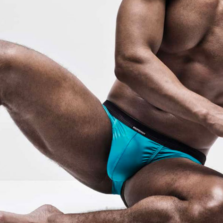
McAlson
Trika, tilka
Baldesarini
Ponožky
HOM
Pyžama, volný ča
t novinky
Manstore
Plavky
Tommy Hilfiger
Ralph Lauren
Ermenegildo Zegna
Diesel
Calvin Klein
ní či šíření obsahu bez předchozího souhlasu provozovatele zakázáno.