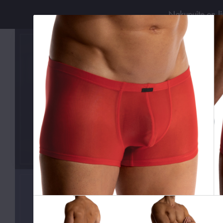
Nakupujte on-l
Používejt
KATEGORIE
Boxerky