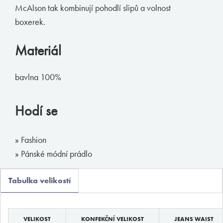
McAlson tak kombinují pohodlí slipů a volnost
Muchachomalo
boxerek.
McAlson
Materiál
Baldesarini
HOM
bavlna 100%
Manstore
Tommy Hilfiger
Hodí se
Ralph Lauren
» Fashion
Ermenegildo Zegna
» Pánské módní prádlo
Diesel
Calvin Klein
Tabulka velikostí
E-shop
VELIKOST
KONFEKČNÍ VELIKOST
JEANS WAIST