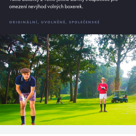
omezení nevýhod volných boxerek.
ADRESA
Opletalova 9
ORIGINÁLNÍ, UVOLNĚNÉ, SPOLEČENSKÉ
Praha 1, 110 00
E-SHOP
Obchodní podmínky
Platební podmínky
Vrácení zboží
©
MyButler
2013 - 2026, Všechna práva vyhrazena. Kopírování či
šíření obsahu bez předchozího souhlasu provozovatele zakázáno.
Václav Kusák
© 2026