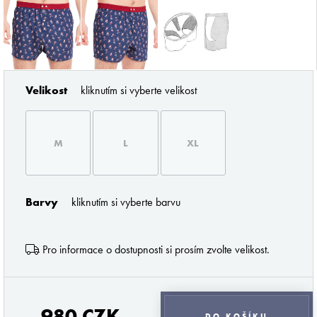
Velikost
kliknutím si vyberte velikost
ZNAČKY PODLE BUTLERA
M
L
XL
Barvy
kliknutím si vyberte barvu
Pro informace o dostupnosti si prosím zvolte velikost.
Pořádné prádlo pro každého muže
Z profesionálního úhlu pohledu musím říci
980 CZK
DO KOŠÍKU