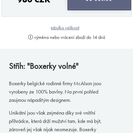
pánové, že málo dbáte na kvalitu a s tím spojené
pohodlí a styl svého spodního prádla. Jsem tu
proto, abych vám v tomto podal pomocnou ruku a
provedl vás vámi ne zcela objeveným světem
tabulka velikostí
pánského prádla. Mou profesionalitou a
výměna nebo vrácení zboží do 14 dnů
diskrétností si můžete být jisti.
Váš MB.
Střih: "Boxerky volné"
odebírat novinky
Boxerky belgické rodinné firmy McAlson jsou
vyrobeny ze 100% bavlny. Na první pohled
Značky podle Butlera
zaujmou nápaditým designem.
Zimmerli
Unikátní jsou však zejména díky své vnitřní
přihrádce, která drží mužství tam, kde má být,
Loïc Henry
zároveň jej však nijak neomezuje. Boxerky
Olaf Benz