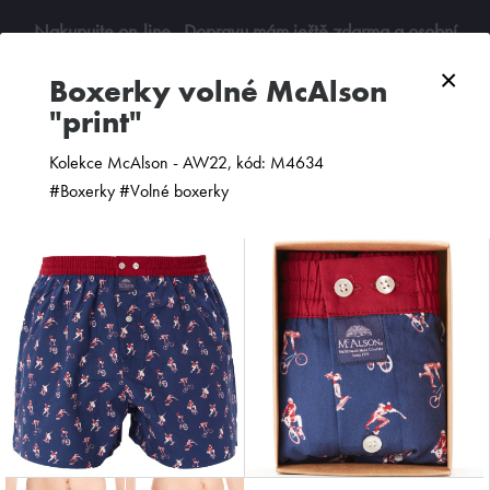
Nakupujte on-line
. Dopravu mám ještě zdarma a osobní
odběry jsou možné. Budu se na vás těšit!
×
boxerky volné McAlson
"print"
0
Kolekce McAlson - AW22, kód: M4634
#Boxerky #Volné boxerky
ZOBRAZIT FILTR
PODLE CENY
OD NEJNOVĚJŠÍCH