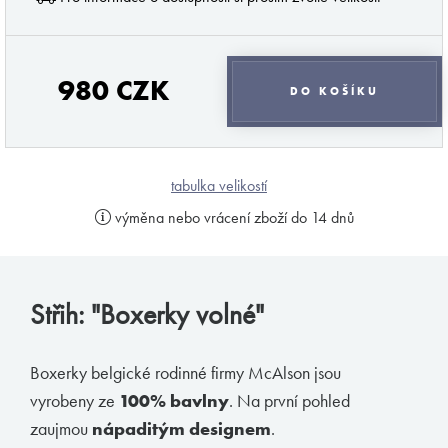
pánové, že málo dbáte na kvalitu a s tím spojené
pohodlí a styl svého spodního prádla. Jsem tu
proto, abych vám v tomto podal pomocnou ruku a
provedl vás vámi ne zcela objeveným světem
980 CZK
DO KOŠÍKU
pánského prádla. Mou profesionalitou a
diskrétností si můžete být jisti.
Váš MB.
tabulka velikostí
výměna nebo vrácení zboží do 14 dnů
odebírat novinky
Střih: "Boxerky volné"
Značky podle Butlera
Zimmerli
Boxerky belgické rodinné firmy McAlson jsou
vyrobeny ze
100% bavlny
. Na první pohled
Loïc Henry
zaujmou
nápaditým designem
.
Olaf Benz