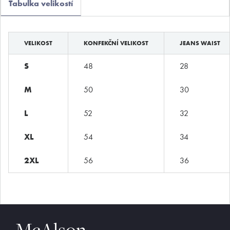
Tabulka velikostí
Boxerky
Slipy
VELIKOST
KONFEKČNÍ VELIKOST
JEANS WAIST
Tanga, jocky
S
48
28
Legíny a body
Trika, tilka
M
50
30
Ponožky
L
52
32
Pyžama, volný čas
XL
54
34
Plavky
2XL
56
36
Kontakty
T:
(+420)
273 132 679
E:
butler@mybutler.cz