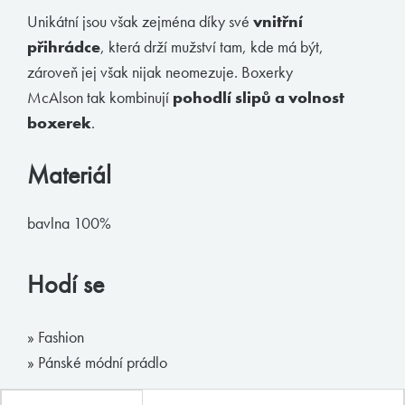
Unikátní jsou však zejména díky své
vnitřní
Muchachomalo
přihrádce
, která drží mužství tam, kde má být,
McAlson
zároveň jej však nijak neomezuje. Boxerky
Baldesarini
McAlson tak kombinují
pohodlí slipů a volnost
boxerek
.
HOM
Manstore
Materiál
Tommy Hilfiger
bavlna 100%
Ralph Lauren
Ermenegildo Zegna
Hodí se
Diesel
Calvin Klein
» Fashion
» Pánské módní prádlo
E-shop