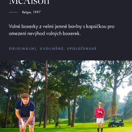
McAlson
ADRESA
Belgie, 1997
Opletalova 9
Praha 1, 110 00
Volné boxerky z velmi jemné bavlny s kapsičkou pro
omezení nevýhod volných boxerek.
E-SHOP
Obchodní podmínky
ORIGINÁLNÍ, UVOLNĚNÉ, SPOLEČENSKÉ
Platební podmínky
Vrácení zboží
©
MyButler
2013 - 2026, Všechna práva vyhrazena. Kopírování či
šíření obsahu bez předchozího souhlasu provozovatele zakázáno.
Václav Kusák
© 2026