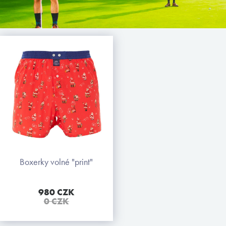
boxerky volné "print"
980 CZK
0 CZK