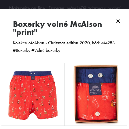
Nakupujte on-line
. Dopravu mám ještě zdarma a osobní
odběry jsou možné. Budu se na vás těšit!
×
boxerky volné McAlson
"print"
0
Kolekce McAlson - Christmas edition 2020, kód: M4283
#Boxerky #Volné boxerky
ZOBRAZIT FILTR
PODLE CENY
OD NEJNOVĚJŠÍCH