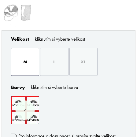
Velikost
kliknutím si vyberte velikost
ZNAČKY PODLE BUTLERA
M
L
XL
Barvy
kliknutím si vyberte barvu
✓
Pořádné prádlo pro každého muže
Z profesionálního úhlu pohledu musím říci
Pro informace o dostupnosti si prosím zvolte velikost.