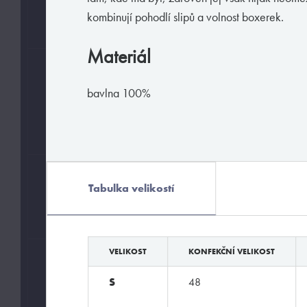
L
M
XL
kombinují pohodlí slipů a volnost boxerek.
Materiál
BARVY
bavlna 100%
MATERIÁLY
Tabulka velikostí
bavlna
VELIKOST
KONFEKČNÍ VELIKOST
HODÍ SE
S
48
Fashion