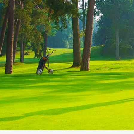
Manstore
Plavky
Tommy Hilfiger
Ralph Lauren
Ermenegildo Zegna
Diesel
Calvin Klein
ní či šíření obsahu bez předchozího souhlasu provozovatele zakázáno.