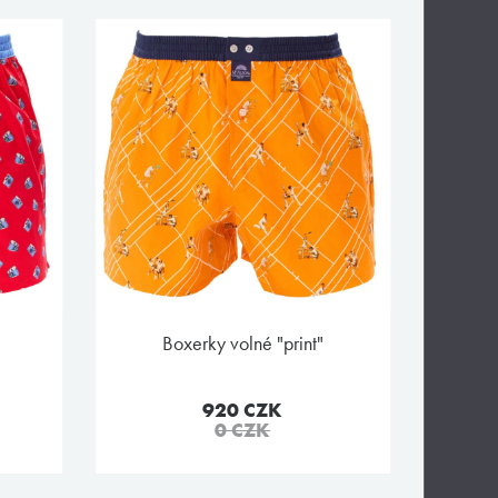
boxerky volné "print"
920 CZK
0 CZK