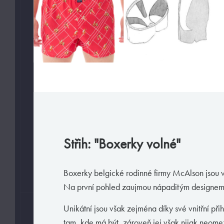
Slipy
Tanga, jocky
Legíny a body
Trika, tilka
Ponožky
Pyžama, volný čas
Plavky
VAŠE PREFERENCE
Střih: "Boxerky volné"
Jen velmi sexy
Jen předobjednávky
Boxerky belgické rodinné firmy McAlson jsou
Na první pohled zaujmou nápaditým designem
Unikátní jsou však zejména díky své vnitřní při
VELIKOSTI
tam, kde má být, zároveň jej však nijak neom