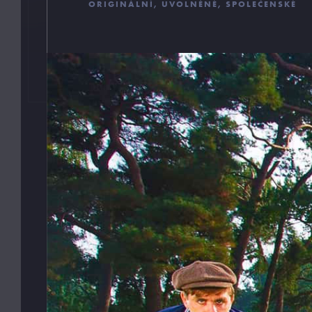
ORIGINÁLNÍ, UVOLNĚNÉ, SPOLEČENSKÉ
Pořádné prádlo pro každého muže
Z profesionálního úhlu pohledu musím říci pánové, ž
málo dbáte na kvalitu a s tím spojené pohodlí a styl
svého spodního prádla. Jsem tu proto, abych vám v
tomto podal pomocnou ruku a provedl vás vámi ne z
objeveným světem pánského prádla. Mou
profesionalitou a diskrétností si můžete být jisti.
Váš MB.
odebíra