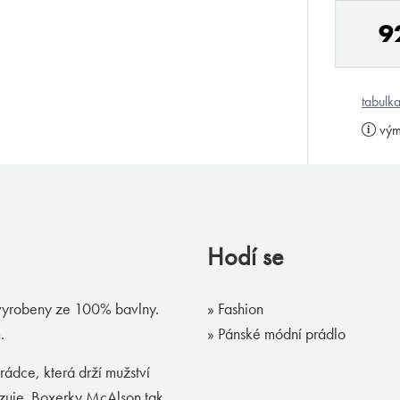
9
tabulka
vým
Hodí se
 vyrobeny ze 100% bavlny.
» Fashion
.
» Pánské módní prádlo
hrádce, která drží mužství
ezuje. Boxerky McAlson tak