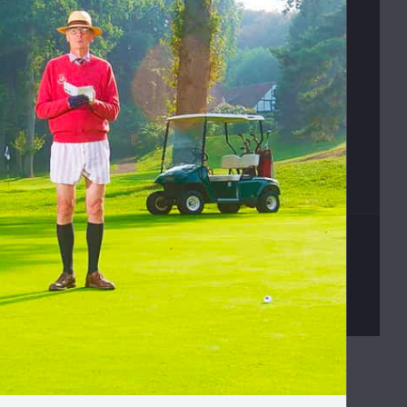
Vrácení zboží
Václav Kusák
© 2026