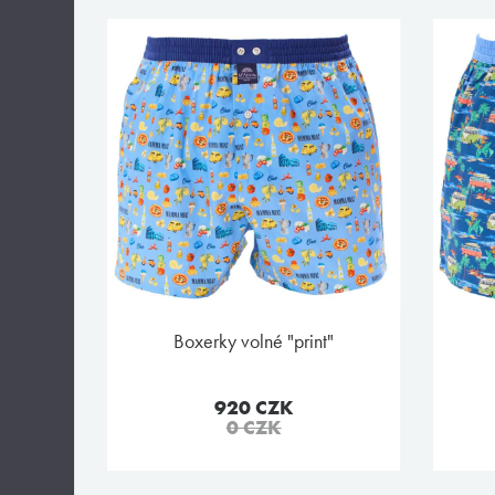
boxerky volné "print"
920 CZK
0 CZK