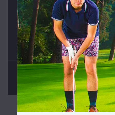
©
MyButler
2013 - 2026, Všechna práva vyhrazena. Kopírová