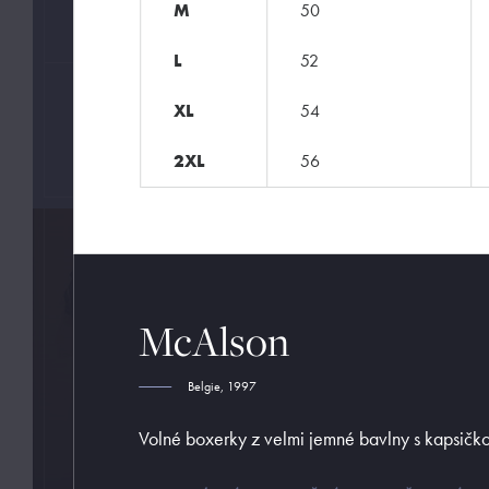
M
50
Pánské módní prádlo
L
52
ZNAČKY
XL
54
McAlson
2XL
56
McAlson
Belgie, 1997
Volné boxerky z velmi jemné bavlny s kapsič