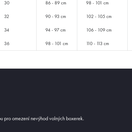
30
86 - 89 cm
98 - 101 cm
32
90 - 93 cm
102 - 105 cm
34
94 - 97 cm
106 - 109 cm
36
98 - 101 cm
110 - 113 cm
ZNAČKY PODLE BUTLERA
kou pro omezení nevýhod volných boxerek.