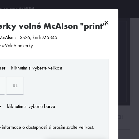
se na vás těšit!
×
erky volné McAlson "print"
0
McAlson - SS26, kód: M5345
 #Volné boxerky
ost
kliknutím si vyberte velikost
XL
y
kliknutím si vyberte barvu
PODLE CENY
OD NEJNOVĚJŠÍCH
 informace o dostupnosti si prosím zvolte velikost.