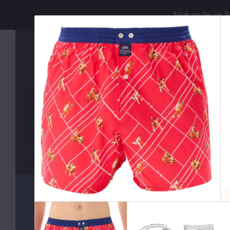
Nakupujte on-l
Používejt
KATEGORIE
Boxerky