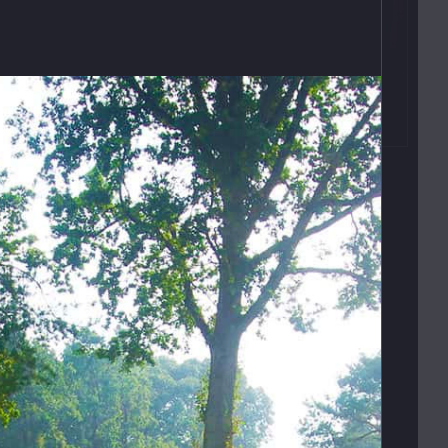
Kontakty
T:
(+420)
273 132 679
E:
butler@mybutler.cz
ADRESA
Opletalova 9
Praha 1, 110 00
E-SHOP
s
Obchodní podmínky
Platební podmínky