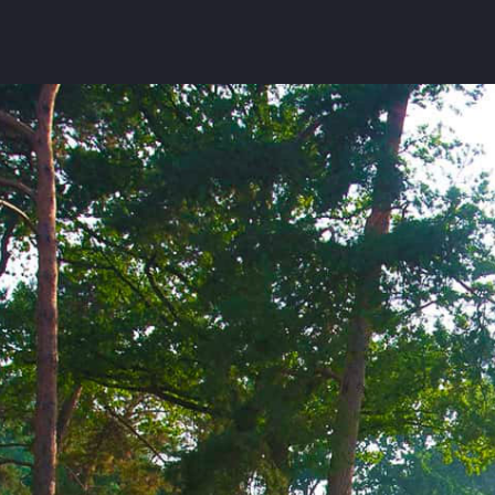
Značky podle Butlera
E-shop
e
Zimmerli
Boxerky
Loïc Henry
Slipy
cela
Olaf Benz
Tanga, jocky
Muchachomalo
Legíny a body
McAlson
Trika, tilka
Baldesarini
Ponožky
HOM
Pyžama, volný ča
t novinky