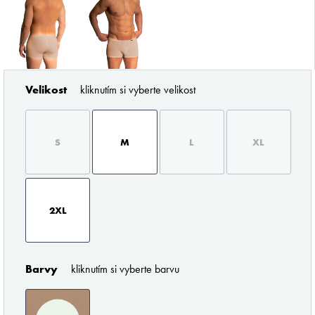
Velikost
kliknutím si vyberte velikost
ZNAČKY PODLE BUTLERA
S
M
L
XL
2XL
Pořádné prádlo pro každého muže
Barvy
kliknutím si vyberte barvu
Z profesionálního úhlu pohledu musím říci