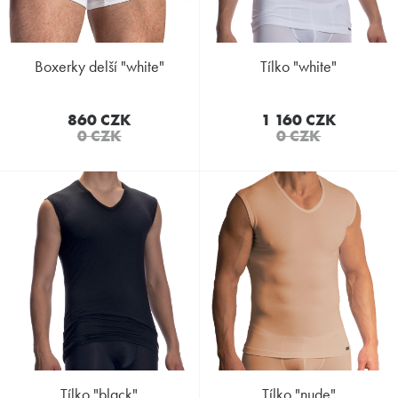
boxerky delší "white"
tílko "white"
860 CZK
1 160 CZK
0 CZK
0 CZK
tílko "black"
tílko "nude"