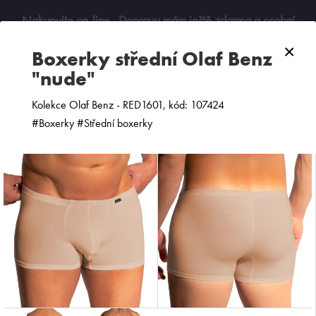
Nakupujte on-line
. Dopravu mám ještě zdarma a osobní
odběry jsou možné. Budu se na vás těšit!
×
boxerky střední Olaf Benz
"nude"
0
Kolekce Olaf Benz - RED1601, kód: 107424
#Boxerky #Střední boxerky
ZOBRAZIT FILTR
PODLE CENY
OD NEJNOVĚJŠÍCH