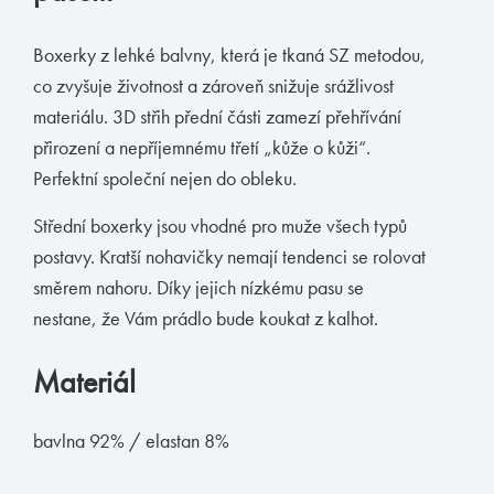
Muchachomalo
Boxerky z lehké balvny, která je tkaná SZ metodou,
McAlson
co zvyšuje životnost a zároveň snižuje srážlivost
Baldesarini
materiálu. 3D střih přední části zamezí přehřívání
přirození a nepříjemnému třetí „kůže o kůži“.
HOM
Perfektní společní nejen do obleku.
Manstore
Střední boxerky jsou vhodné pro muže všech typů
Tommy Hilfiger
postavy. Kratší nohavičky nemají tendenci se rolovat
Ralph Lauren
směrem nahoru. Díky jejich nízkému pasu se
Ermenegildo Zegna
nestane, že Vám prádlo bude koukat z kalhot.
Diesel
Materiál
Calvin Klein
bavlna 92% / elastan 8%
E-shop