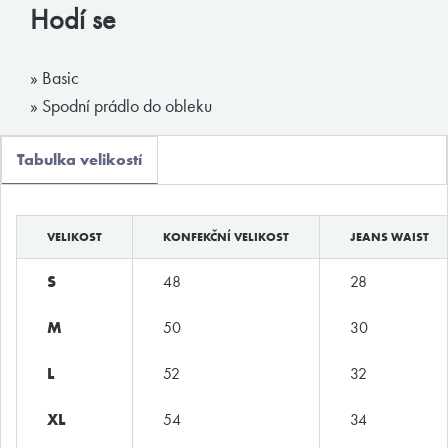
Hodí se
Boxerky
Slipy
» Basic
Tanga, jocky
» Spodní prádlo do obleku
Legíny a body
Tabulka velikostí
Trika, tilka
Ponožky
Pyžama, volný čas
VELIKOST
KONFEKČNÍ VELIKOST
JEANS WAIST
Plavky
S
48
28
M
50
30
Kontakty
L
52
32
T:
(+420)
273 132 679
XL
54
34
E:
butler@mybutler.cz