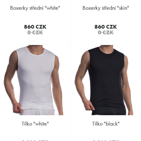
boxerky střední "white"
boxerky střední "skin"
860 CZK
860 CZK
0 CZK
0 CZK
tílko "white"
tílko "black"