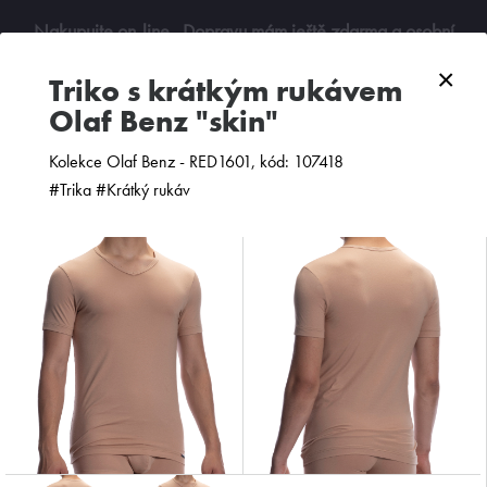
Nakupujte on-line
. Dopravu mám ještě zdarma a osobní
odběry jsou možné. Budu se na vás těšit!
×
triko s krátkým rukávem
Olaf Benz "skin"
0
Kolekce Olaf Benz - RED1601, kód: 107418
#Trika #Krátký rukáv
ZOBRAZIT FILTR
PODLE CENY
OD NEJNOVĚJŠÍCH