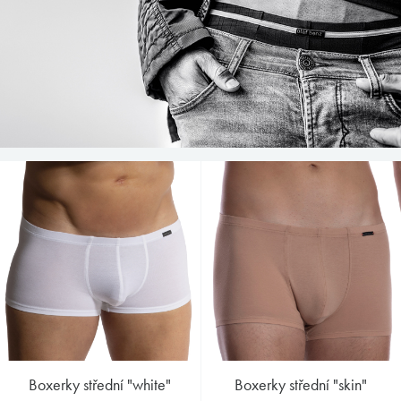
boxerky střední "white"
boxerky střední "skin"