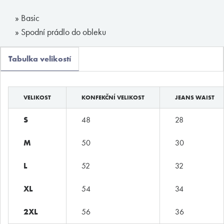
Boxerky
» Basic
Slipy
» Spodní prádlo do obleku
Tanga, jocky
Tabulka velikostí
Legíny a body
Trika, tilka
VELIKOST
KONFEKČNÍ VELIKOST
JEANS WAIST
Ponožky
S
48
28
Pyžama, volný čas
Plavky
M
50
30
L
52
32
Kontakty
XL
54
34
T:
(+420)
273 132 679
2XL
56
36
E:
butler@mybutler.cz