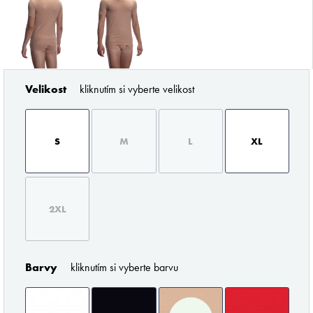
Velikost
kliknutím si vyberte velikost
ZNAČKY PODLE BUTLERA
S
M
L
XL
2XL
Pořádné prádlo pro každého muže
Barvy
kliknutím si vyberte barvu
Z profesionálního úhlu pohledu musím říci