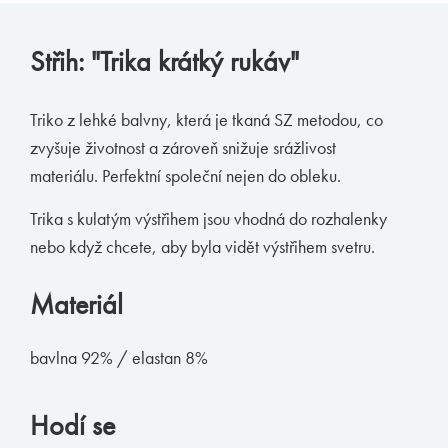
Muchachomalo
Střih: "Trika krátký rukáv"
McAlson
Baldesarini
Triko z lehké balvny, která je tkaná SZ metodou, co
HOM
zvyšuje životnost a zároveň snižuje srážlivost
materiálu. Perfektní společní nejen do obleku.
Manstore
Tommy Hilfiger
Trika s kulatým výstřihem jsou vhodná do rozhalenky
nebo když chcete, aby byla vidět výstřihem svetru.
Ralph Lauren
Ermenegildo Zegna
Materiál
Diesel
Calvin Klein
bavlna 92% / elastan 8%
E-shop
Hodí se