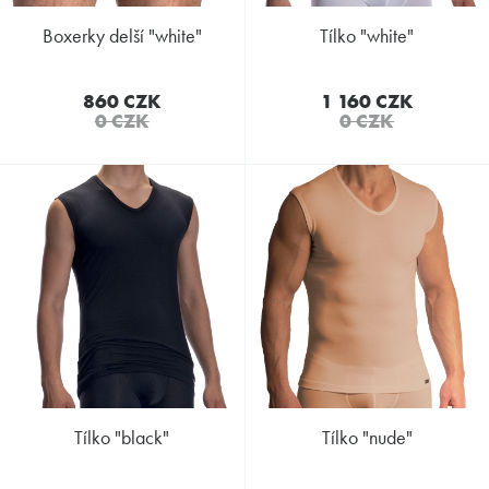
boxerky delší "white"
tílko "white"
860 CZK
1 160 CZK
0 CZK
0 CZK
tílko "black"
tílko "nude"